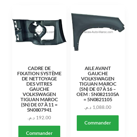
CADRE DE
AILE AVANT
FIXATION SYSTÈME
GAUCHE
DE NETTOYAGE
VOLKSWAGEN
DES VITRES
TIGUAN MAROC
GAUCHE
(5N) DE 07 À 16 –
VOLKSWAGEN
OEM : 5N0821105A
TIGUAN MAROC
= 5N0821105
(5N) DE 07 À 11 =
د.م.
1,088.00
5N0807941
د.م.
192.00
Commander
Commander