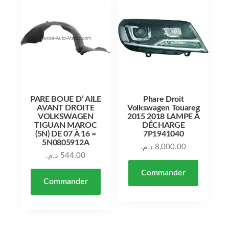
PARE BOUE D’ AILE
Phare Droit
AVANT DROITE
Volkswagen Touareg
VOLKSWAGEN
2015 2018 LAMPE À
TIGUAN MAROC
DÉCHARGE
(5N) DE 07 À 16 =
7P1941040
5N0805912A
د.م.
8,000.00
د.م.
544.00
Commander
Commander