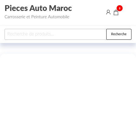
Aller au contenu
Pieces Auto Maroc
0
Carrosserie et Peinture Automobile
Recherche pour :
Recherche