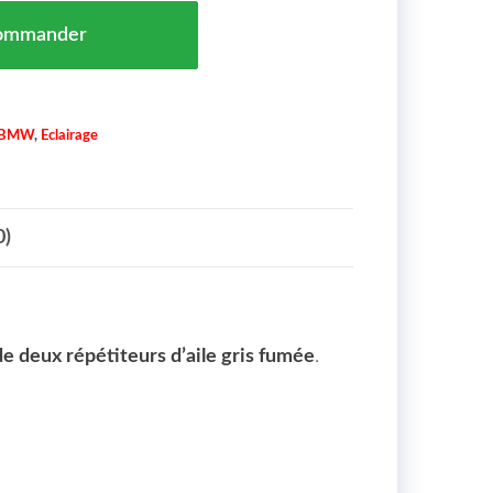
Répétiteurs d' Aile Gris Fumée BMW Série 3 (E46) Maroc
ommander
BMW
,
Eclairage
0)
de deux répétiteurs d’aile gris fumée
.