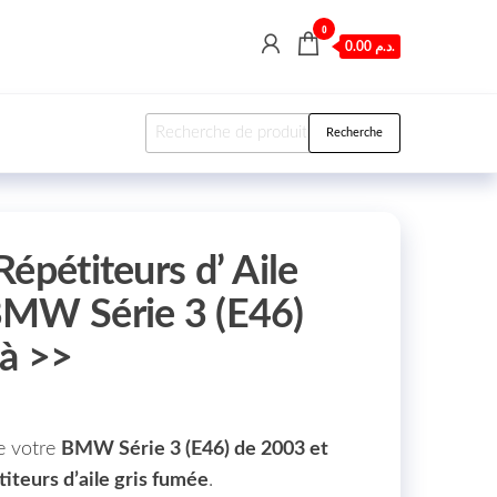
0
0.00 د.م.
Recherche pour :
Recherche
épétiteurs d’ Aile
BMW Série 3 (E46)
à >>
e votre
BMW Série 3 (E46) de 2003 et
titeurs d’aile gris fumée
.