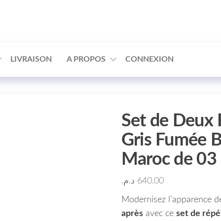
□
LIVRAISON
A PROPOS
CONNEXION
Set de Deux R
Gris Fumée 
Maroc de 03 
د.م.
640.00
Modernisez l’apparence d
après
avec ce
set de répé