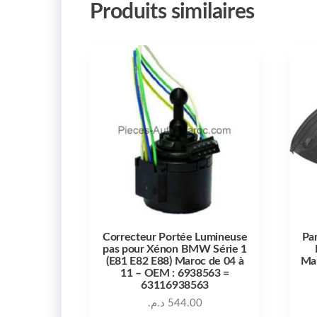
Produits similaires
Correcteur Portée Lumineuse
Par
pas pour Xénon BMW Série 1
(E81 E82 E88) Maroc de 04 à
Ma
11 – OEM : 6938563 =
63116938563
د.م.
544.00