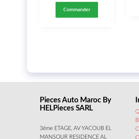
Commander
Pieces Auto Maroc By
I
HELPieces SARL
Q
B
3éme ETAGE, AV YACOUB EL
C
MANSOUR RESIDENCE AL