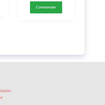
Commander
isaion
ur