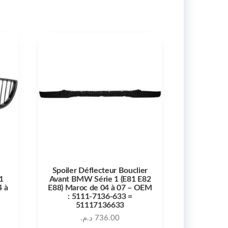
Spoiler Déflecteur Bouclier
1
Avant BMW Série 1 (E81 E82
4 à
E88) Maroc de 04 à 07 – OEM
: 5111-7136-633 =
51117136633
د.م.
736.00