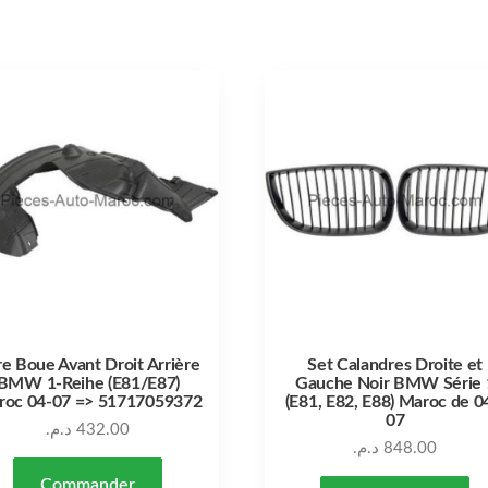
e Boue Avant Droit Arrière
Set Calandres Droite et
BMW 1-Reihe (E81/E87)
Gauche Noir BMW Série 
roc 04-07 => 51717059372
(E81, E82, E88) Maroc de 0
07
د.م.
432.00
د.م.
848.00
Commander