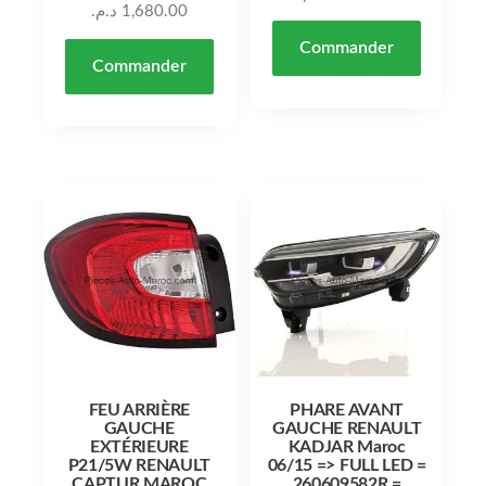
د.م.
1,680.00
Commander
Commander
FEU ARRIÈRE
PHARE AVANT
GAUCHE
GAUCHE RENAULT
EXTÉRIEURE
KADJAR Maroc
P21/5W RENAULT
06/15 => FULL LED =
CAPTUR MAROC
260609582R =