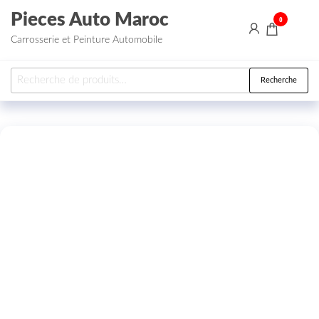
Aller au contenu
Pieces Auto Maroc
0
Carrosserie et Peinture Automobile
Recherche pour :
Recherche