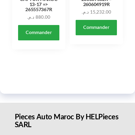
13-17 =>
260604919R
265557367R
د.م.
15,232.00
د.م.
880.00
Commander
Commander
Pieces Auto Maroc By HELPieces
SARL