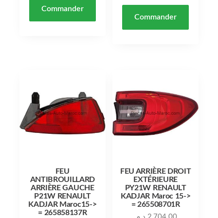
Commander
Commander
FEU
FEU ARRIÈRE DROIT
ANTIBROUILLARD
EXTÉRIEURE
ARRIÈRE GAUCHE
PY21W RENAULT
P21W RENAULT
KADJAR Maroc 15->
KADJAR Maroc15->
= 265508701R
= 265858137R
د.م.
2,704.00