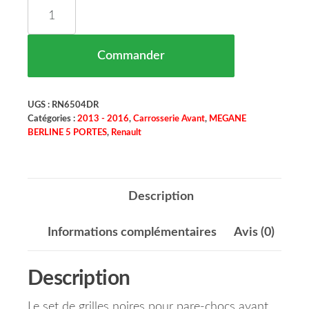
quantité de Set De Grilles Noir Pare Chocs Avan
Commander
UGS :
RN6504DR
Catégories :
2013 - 2016
,
Carrosserie Avant
,
MEGANE
BERLINE 5 PORTES
,
Renault
Description
Informations complémentaires
Avis (0)
Description
Le set de grilles noires pour pare-chocs avant