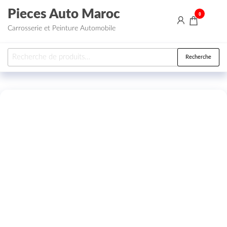
Aller au contenu
Pieces Auto Maroc
0
Carrosserie et Peinture Automobile
Recherche pour :
Recherche