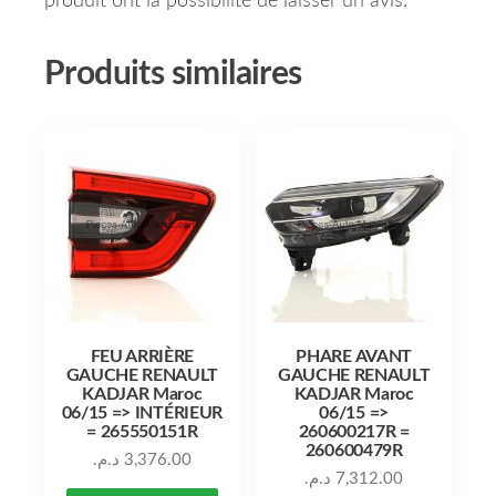
produit ont la possibilité de laisser un avis.
Produits similaires
FEU ARRIÈRE
PHARE AVANT
GAUCHE RENAULT
GAUCHE RENAULT
KADJAR Maroc
KADJAR Maroc
06/15 => INTÉRIEUR
06/15 =>
= 265550151R
260600217R =
260600479R
د.م.
3,376.00
د.م.
7,312.00