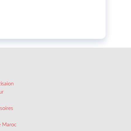
isaion
ur
soires
e Maroc