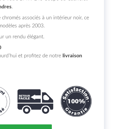
ndres
.
chromés associés à un intérieur noir, ce
 modèles après 2003.
ur un rendu élégant.
0
rd’hui et profitez de notre
livraison
 Calandres Cadre et Lame Chrome Intérieur Noir BMW Sér