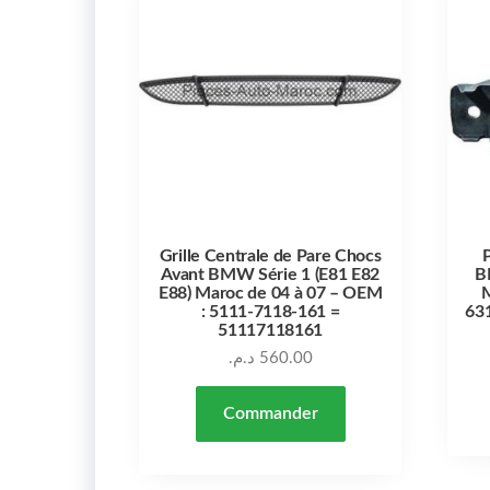
Grille Centrale de Pare Chocs
P
Avant BMW Série 1 (E81 E82
B
E88) Maroc de 04 à 07 – OEM
M
: 5111-7118-161 =
63
51117118161
د.م.
560.00
Commander