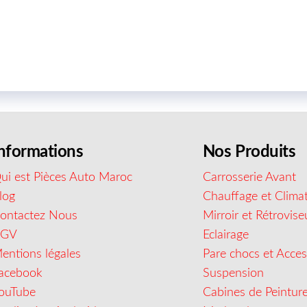
nformations
Nos Produits
ui est Pièces Auto Maroc
Carrosserie Avant
log
Chauffage et Climat
ontactez Nous
Mirroir et Rétrovise
CGV
Eclairage
entions légales
Pare chocs et Acces
acebook
Suspension
ouTube
Cabines de Peintur