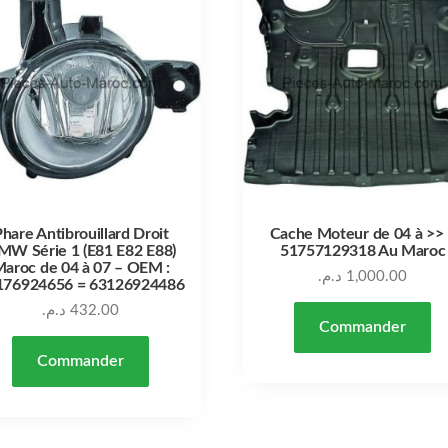
hare Antibrouillard Droit
Cache Moteur de 04 à >>
MW Série 1 (E81 E82 E88)
51757129318 Au Maroc
aroc de 04 à 07 – OEM :
د.م.
1,000.00
176924656 = 63126924486
د.م.
432.00
Commander
Commander