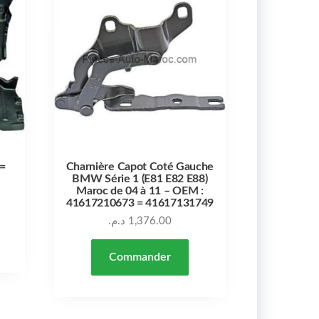
 =
Charnière Capot Coté Gauche
BMW Série 1 (E81 E82 E88)
Maroc de 04 à 11 – OEM :
41617210673 = 41617131749
د.م.
1,376.00
Commander