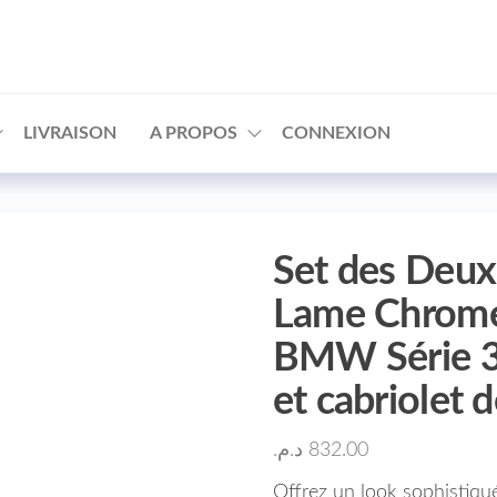
□
LIVRAISON
A PROPOS
CONNEXION
Set des Deux
Lame Chrome 
BMW Série 3
et cabriolet 
د.م.
832.00
Offrez un look sophistiq