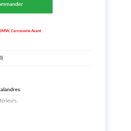
ommander
BMW
,
Carrosserie Avant
0)
calandres
.
térieurs.