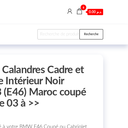
0
0.00 د.م.
Recherche pour :
Recherche
 Calandres Cadre et
Intérieur Noir
 (E46) Maroc coupé
de 03 à >>
ué à votre BMW E46 Coupé ou Cabriolet