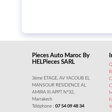
Pieces Auto Maroc By
I
HELPieces SARL
Q
B
3éme ETAGE, AV YACOUB EL
C
MANSOUR RESIDENCE AL
AMIRA III APPT N°32,
M
Marrakech
F
Téléphone :
07 54 09 48 34
Y