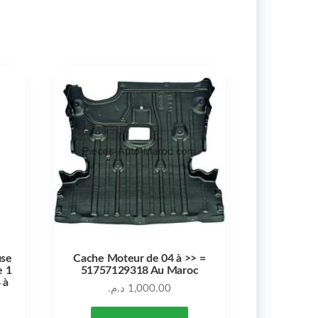
use
Cache Moteur de 04 à >> =
e 1
51757129318 Au Maroc
 à
د.م.
1,000.00