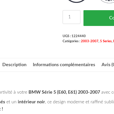
quantité de Set des Deux
C
UGS :
1224440
Catégories :
2003-2007
,
5 Series
,
Description
Informations complémentaires
Avis (
rtivité à votre
BMW Série 5 (E60, E61) 2003-2007
avec 
més
et un
intérieur noir
, ce design moderne et raffiné subl
 !