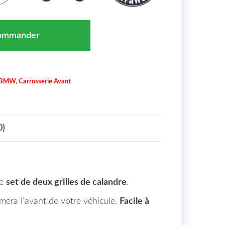
 Grilles de Calandre Cadre et Lame Chrome Intérieur No
ommander
BMW
,
Carrosserie Avant
0)
ce
set de deux grilles de calandre
.
imera l’avant de votre véhicule.
Facile à