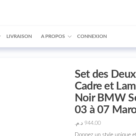
□
LIVRAISON
A PROPOS
CONNEXION
Set des Deux 
Cadre et Lam
Noir BMW Sér
03 à 07 Mar
د.م.
944.00
Donnez un style unique et