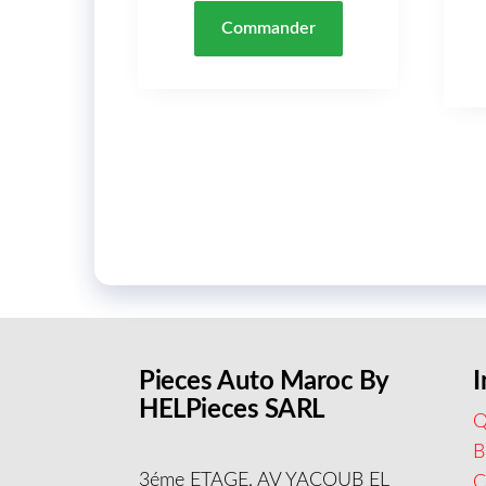
Commander
Pieces Auto Maroc By
I
HELPieces SARL
Q
B
3éme ETAGE, AV YACOUB EL
C