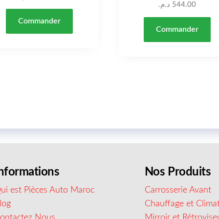
د.م.
544.00
Commander
Commander
nformations
Nos Produits
ui est Pièces Auto Maroc
Carrosserie Avant
log
Chauffage et Climat
ontactez Nous
Mirroir et Rétrovise