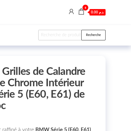
0
0.00 د.م.
Recherche pour :
Recherche
Grilles de Calandre
e Chrome Intérieur
ie 5 (E60, E61) de
oc
 raffiné à votre
BMW Série 5 (E60, E61)