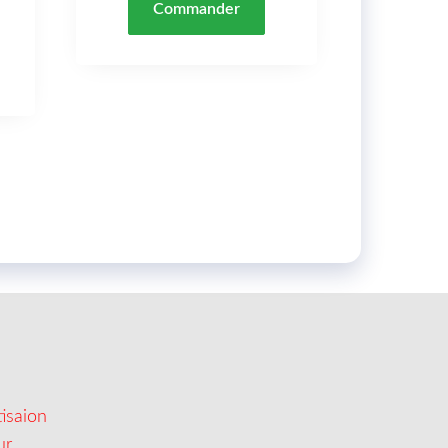
Commander
isaion
ur