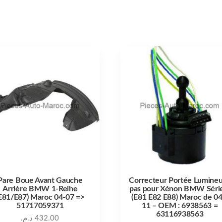
Pare Boue Avant Gauche
Correcteur Portée Lumine
Arrière BMW 1-Reihe
pas pour Xénon BMW Séri
E81/E87) Maroc 04-07 =>
(E81 E82 E88) Maroc de 04
51717059371
11 – OEM : 6938563 =
63116938563
د.م.
432.00