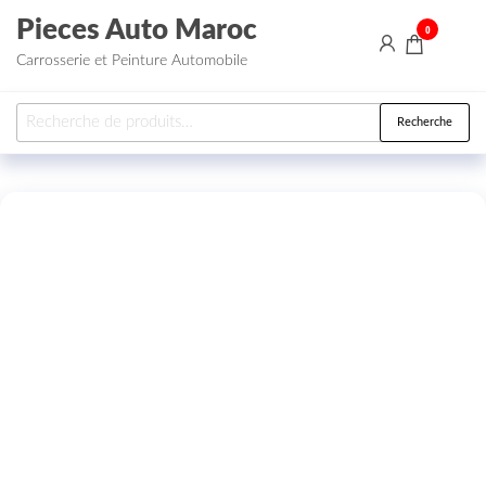
Aller au contenu
Pieces Auto Maroc
0
Carrosserie et Peinture Automobile
Recherche pour :
Recherche