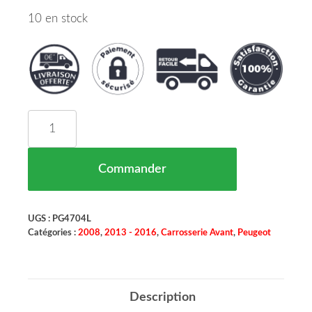
10 en stock
quantité de SET DES DEUX SUPPORTS PARE CH
Commander
UGS :
PG4704L
Catégories :
2008
,
2013 - 2016
,
Carrosserie Avant
,
Peugeot
Description