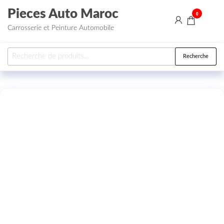
Aller au contenu
Pieces Auto Maroc
0
Carrosserie et Peinture Automobile
Recherche pour :
Recherche