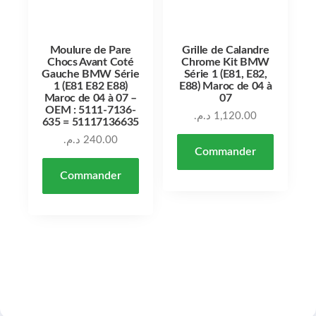
Moulure de Pare
Grille de Calandre
Chocs Avant Coté
Chrome Kit BMW
Gauche BMW Série
Série 1 (E81, E82,
1 (E81 E82 E88)
E88) Maroc de 04 à
Maroc de 04 à 07 –
07
OEM : 5111-7136-
د.م.
1,120.00
635 = 51117136635
د.م.
240.00
Commander
Commander