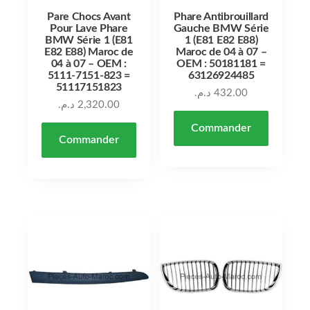
Pare Chocs Avant
Phare Antibrouillard
Pour Lave Phare
Gauche BMW Série
BMW Série 1 (E81
1 (E81 E82 E88)
E82 E88) Maroc de
Maroc de 04 à 07 –
04 à 07 – OEM :
OEM : 50181181 =
5111-7151-823 =
63126924485
51117151823
د.م.
432.00
د.م.
2,320.00
Commander
Commander