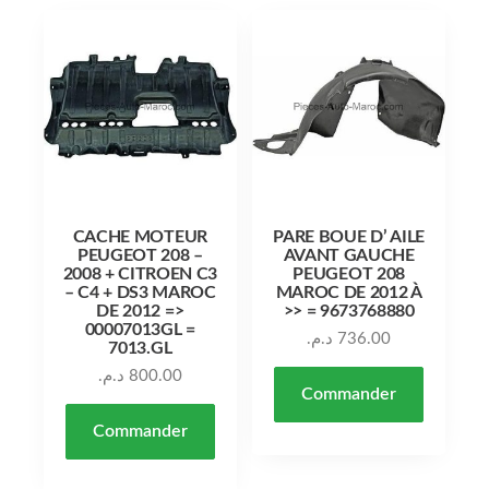
CACHE MOTEUR
PARE BOUE D’ AILE
PEUGEOT 208 –
AVANT GAUCHE
2008 + CITROEN C3
PEUGEOT 208
– C4 + DS3 MAROC
MAROC DE 2012 À
DE 2012 =>
>> = 9673768880
00007013GL =
د.م.
736.00
7013.GL
د.م.
800.00
Commander
Commander