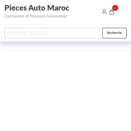
Aller au contenu
Pieces Auto Maroc
0
Carrosserie et Peinture Automobile
Recherche pour :
Recherche