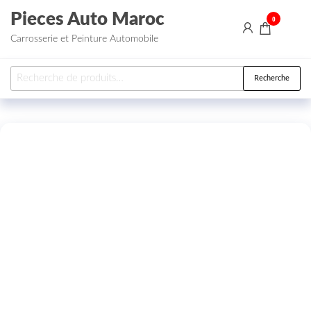
Aller au contenu
Pieces Auto Maroc
0
Carrosserie et Peinture Automobile
Recherche pour :
Recherche