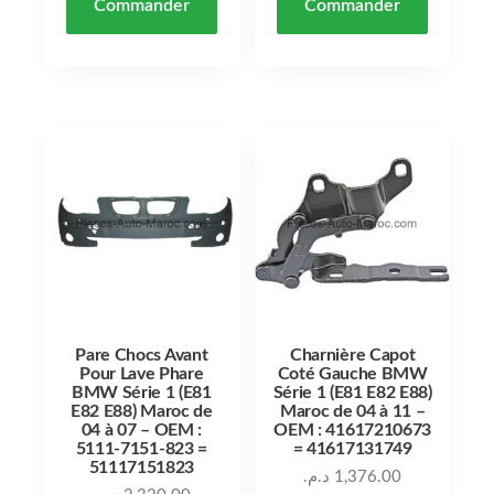
Commander
Commander
Pare Chocs Avant
Charnière Capot
Pour Lave Phare
Coté Gauche BMW
BMW Série 1 (E81
Série 1 (E81 E82 E88)
E82 E88) Maroc de
Maroc de 04 à 11 –
04 à 07 – OEM :
OEM : 41617210673
5111-7151-823 =
= 41617131749
51117151823
د.م.
1,376.00