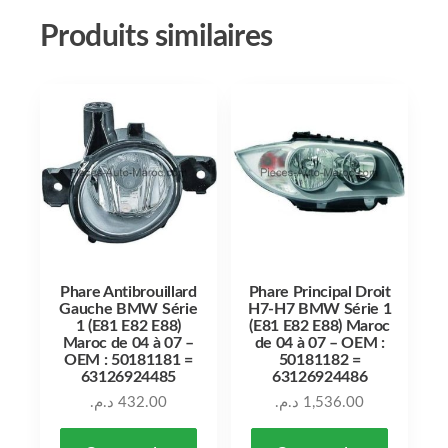
Produits similaires
Phare Antibrouillard
Phare Principal Droit
Gauche BMW Série
H7-H7 BMW Série 1
1 (E81 E82 E88)
(E81 E82 E88) Maroc
Maroc de 04 à 07 –
de 04 à 07 – OEM :
OEM : 50181181 =
50181182 =
63126924485
63126924486
د.م.
432.00
د.م.
1,536.00