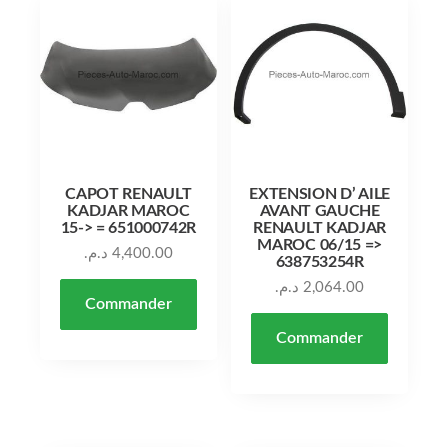
CAPOT RENAULT
EXTENSION D’ AILE
KADJAR MAROC
AVANT GAUCHE
15-> = 651000742R
RENAULT KADJAR
MAROC 06/15 =>
د.م.
4,400.00
638753254R
د.م.
2,064.00
Commander
Commander