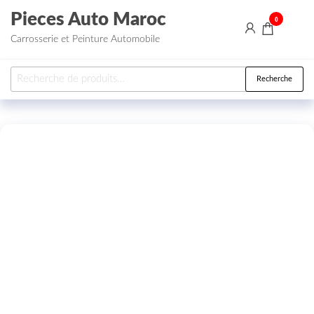
Aller au contenu
Pieces Auto Maroc
0
Carrosserie et Peinture Automobile
Recherche pour :
Recherche