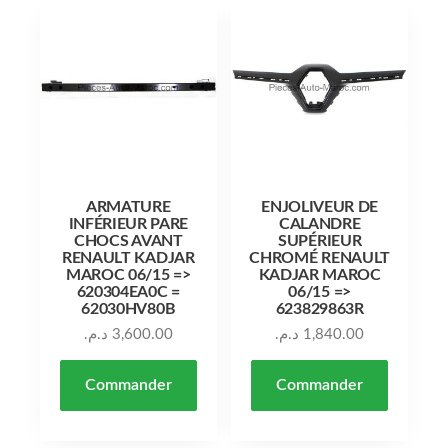
ARMATURE
ENJOLIVEUR DE
INFÉRIEUR PARE
CALANDRE
CHOCS AVANT
SUPÉRIEUR
RENAULT KADJAR
CHROMÉ RENAULT
MAROC 06/15 =>
KADJAR MAROC
620304EA0C =
06/15 =>
62030HV80B
623829863R
د.م.
3,600.00
د.م.
1,840.00
Commander
Commander