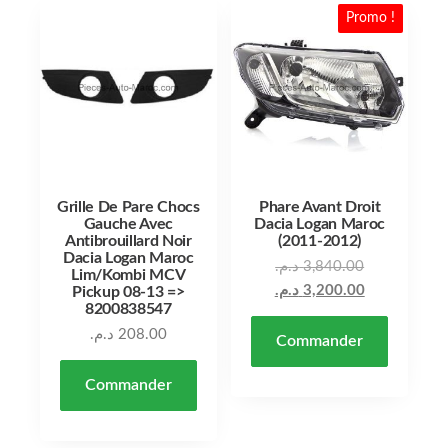
Promo !
Grille De Pare Chocs
Phare Avant Droit
Gauche Avec
Dacia Logan Maroc
Antibrouillard Noir
(2011-2012)
Dacia Logan Maroc
د.م.
3,840.00
Lim/Kombi MCV
د.م.
3,200.00
Pickup 08-13 =>
8200838547
د.م.
208.00
Commander
Commander