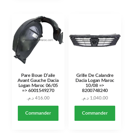
Pare Boue D’aile
Grille De Calandre
Avant Gauche Dacia
Dacia Logan Maroc
Logan Maroc 06/05
10/08 =>
=> 6001549270
8200748240
د.م.
416.00
د.م.
1,040.00
Commander
Commander