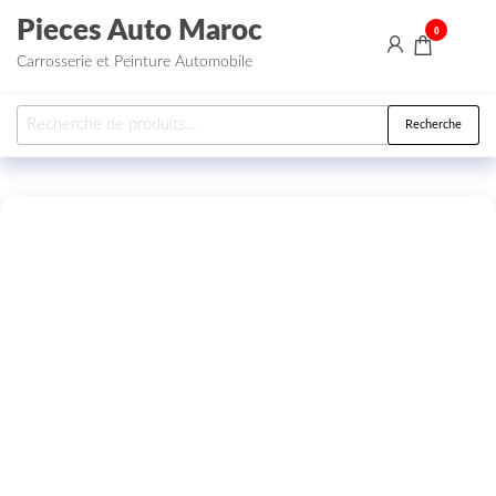
Aller au contenu
Pieces Auto Maroc
0
Carrosserie et Peinture Automobile
Recherche pour :
Recherche