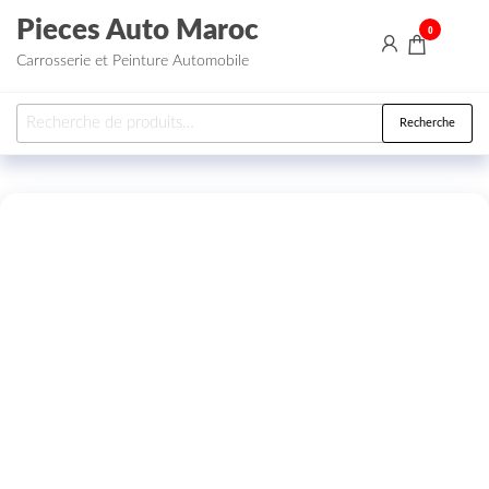
Aller au contenu
Pieces Auto Maroc
0
Carrosserie et Peinture Automobile
Recherche pour :
Recherche