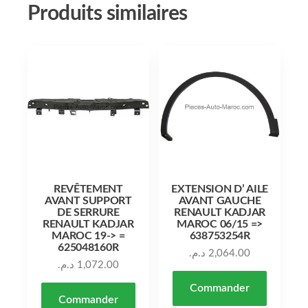
Produits similaires
REVÊTEMENT
EXTENSION D’ AILE
AVANT SUPPORT
AVANT GAUCHE
DE SERRURE
RENAULT KADJAR
RENAULT KADJAR
MAROC 06/15 =>
MAROC 19-> =
638753254R
625048160R
د.م.
2,064.00
د.م.
1,072.00
Commander
Commander