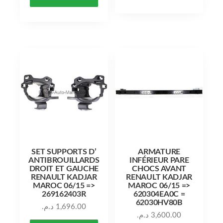
SET SUPPORTS D’
ARMATURE
ANTIBROUILLARDS
INFÉRIEUR PARE
DROIT ET GAUCHE
CHOCS AVANT
RENAULT KADJAR
RENAULT KADJAR
MAROC 06/15 =>
MAROC 06/15 =>
269162403R
620304EA0C =
62030HV80B
د.م.
1,696.00
د.م.
3,600.00