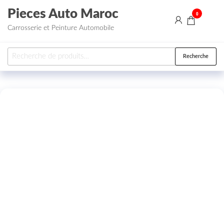
Aller au contenu
Pieces Auto Maroc
0
Carrosserie et Peinture Automobile
Recherche pour :
Recherche