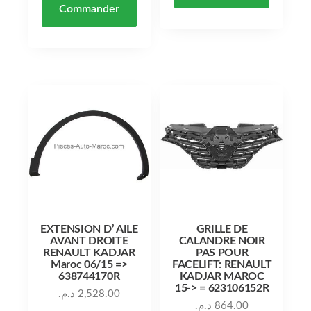
Commander
EXTENSION D’ AILE
GRILLE DE
AVANT DROITE
CALANDRE NOIR
RENAULT KADJAR
PAS POUR
Maroc 06/15 =>
FACELIFT: RENAULT
638744170R
KADJAR MAROC
15-> = 623106152R
د.م.
2,528.00
د.م.
864.00