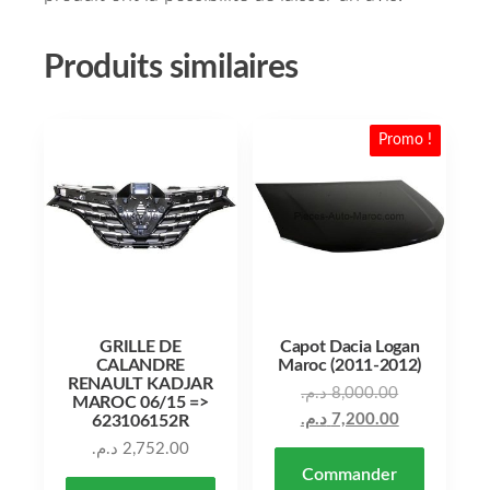
Produits similaires
Promo !
GRILLE DE
Capot Dacia Logan
CALANDRE
Maroc (2011-2012)
RENAULT KADJAR
د.م.
8,000.00
MAROC 06/15 =>
د.م.
7,200.00
623106152R
د.م.
2,752.00
Commander