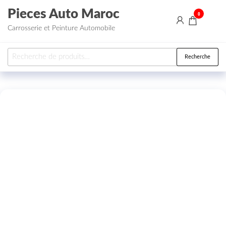
Aller au contenu
Pieces Auto Maroc
0
Carrosserie et Peinture Automobile
Recherche pour :
Recherche