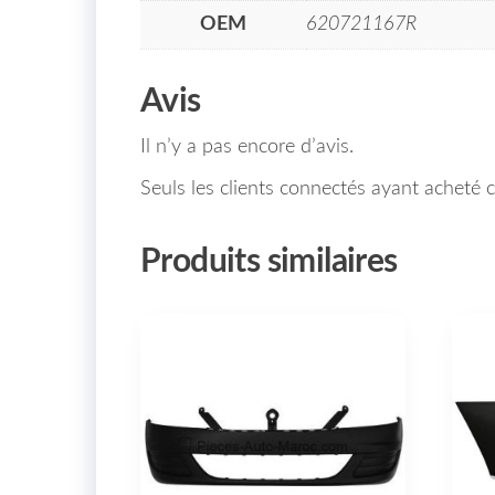
OEM
620721167R
Avis
Il n’y a pas encore d’avis.
Seuls les clients connectés ayant acheté ce
Produits similaires