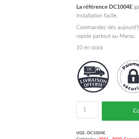
La référence DC1004E
ga
installation facile.
Commandez dès aujourd’hui
rapide partout au Maroc.
10 en stock
quantité de Spoiler Par
C
UGS :
DC1004E