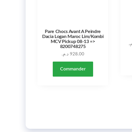
Pare Chocs Avant A Peindre
Dacia Logan Maroc Lim/Kombi
MCV Pickup 08-13 =>
م
8200748275
د.م.
928.00
Commander