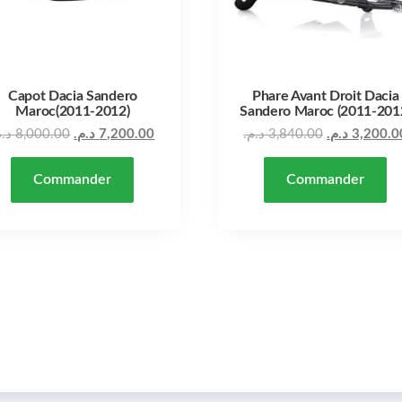
Capot Dacia Sandero
Phare Avant Droit Dacia
Maroc(2011-2012)
Sandero Maroc (2011-201
Le prix actuel est : 7,200.00 د.م..
Le prix initial était : 8,000.00 د.م..
د..
8,000.00
د.م.
7,200.00
د.م.
3,840.00
د.م.
3,200.0
Commander
Commander