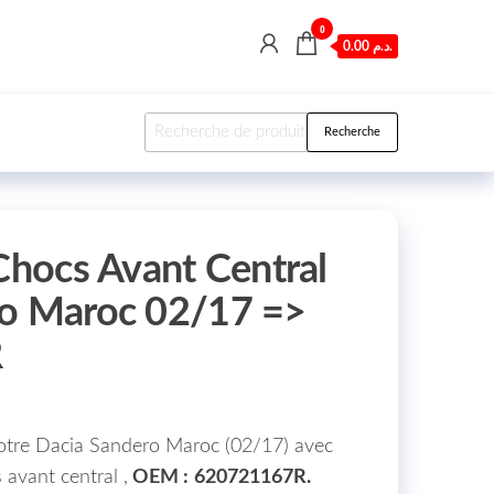
0
0.00 د.م.
Recherche pour :
Recherche
 Chocs Avant Central
ro Maroc 02/17 =>
R
votre Dacia Sandero Maroc (02/17) avec
 avant central ,
OEM :
620721167R.