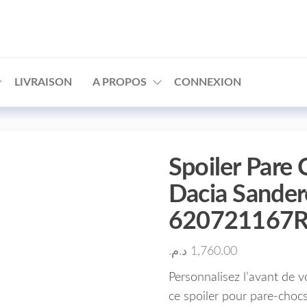
□
LIVRAISON
A PROPOS
CONNEXION
Spoiler Pare
Dacia Sande
620721167
د.م.
1,760.00
Personnalisez l’avant de 
ce spoiler pour pare-chocs