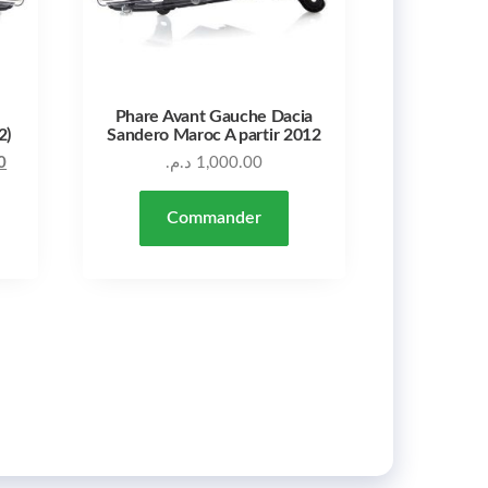
Phare Avant Gauche Dacia
2)
Sandero Maroc A partir 2012
Le prix actuel est : 3,200.00 د.م..
Le prix initial était : 3,840.00 د.م..
0
د.م.
1,000.00
Commander