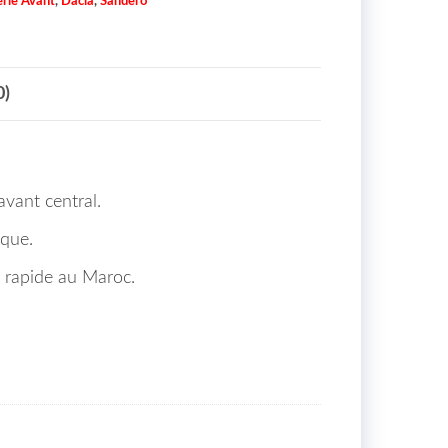
rie Avant
,
Dacia
,
Sandero
0)
vant central.
ique.
 rapide au Maroc.