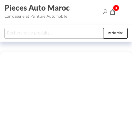
Aller au contenu
Pieces Auto Maroc
0
Carrosserie et Peinture Automobile
Recherche pour :
Recherche