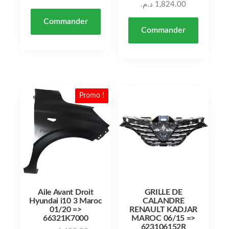
د.م.
1,824.00
Commander
Commander
Promo !
Aile Avant Droit
GRILLE DE
Hyundai i10 3 Maroc
CALANDRE
01/20 =>
RENAULT KADJAR
66321K7000
MAROC 06/15 =>
623106152R