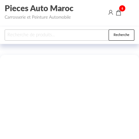
Aller au contenu
Pieces Auto Maroc
0
Carrosserie et Peinture Automobile
Recherche pour :
Recherche