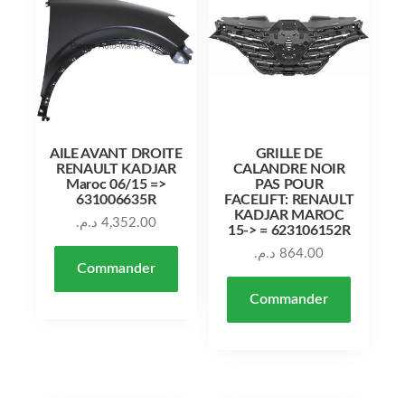
AILE AVANT DROITE
GRILLE DE
RENAULT KADJAR
CALANDRE NOIR
Maroc 06/15 =>
PAS POUR
631006635R
FACELIFT: RENAULT
KADJAR MAROC
د.م.
4,352.00
15-> = 623106152R
د.م.
864.00
Commander
Commander