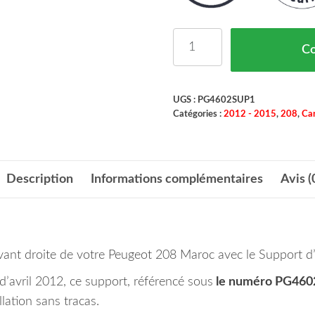
quantité de SUPPORT 
C
UGS :
PG4602SUP1
Catégories :
2012 - 2015
,
208
,
Car
Description
Informations complémentaires
Avis (
le avant droite de votre Peugeot 208 Maroc avec le Support d
d’avril 2012, ce support, référencé sous
le numéro PG46
lation sans tracas.