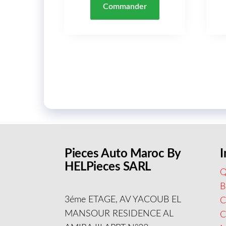
Commander
Pieces Auto Maroc By
I
HELPieces SARL
Q
B
3éme ETAGE, AV YACOUB EL
C
MANSOUR RESIDENCE AL