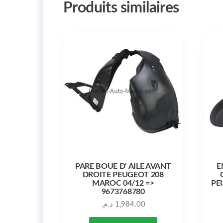
Produits similaires
PARE BOUE D’ AILE AVANT
E
DROITE PEUGEOT 208
MAROC 04/12 =>
PE
9673768780
د.م.
1,984.00