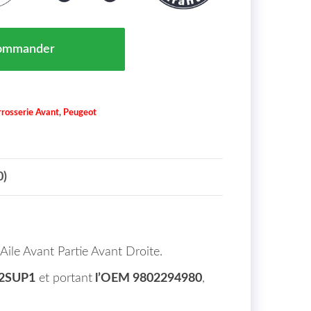
D' AILE AVANT PARTIE AVANT DROITE POUR PEUGEOT 
ommander
rosserie Avant
,
Peugeot
0)
’Aile Avant Partie Avant Droite.
02SUP1
et portant
l’OEM 9802294980
,