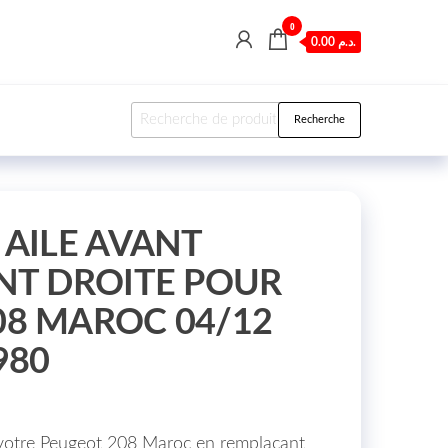
0
0.00 د.م.
Recherche pour :
Recherche
 AILE AVANT
NT DROITE POUR
08 MAROC 04/12
980
 votre Peugeot 208 Maroc en remplaçant