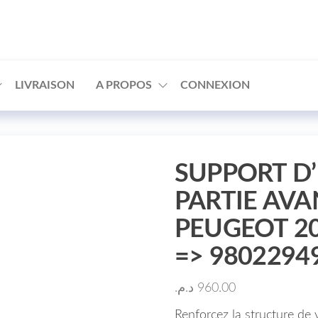
□
LIVRAISON
A PROPOS
CONNEXION
SUPPORT D’
PARTIE AVA
PEUGEOT 2
=> 9802294
د.م.
960.00
Renforcez la structure de