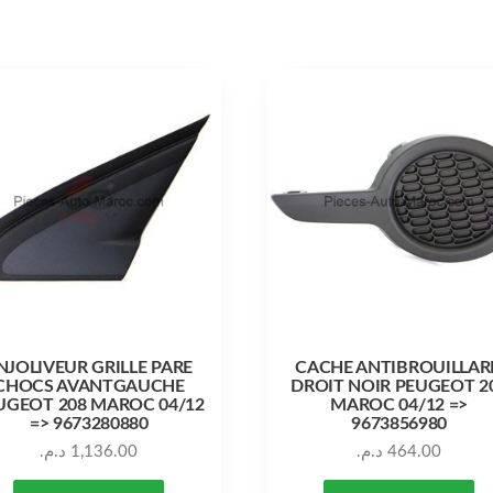
NJOLIVEUR GRILLE PARE
CACHE ANTIBROUILLAR
CHOCS AVANTGAUCHE
DROIT NOIR PEUGEOT 2
UGEOT 208 MAROC 04/12
MAROC 04/12 =>
=> 9673280880
9673856980
د.م.
1,136.00
د.م.
464.00