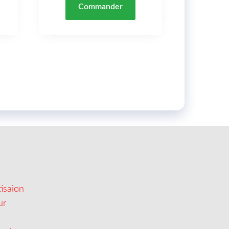
Commander
isaion
ur