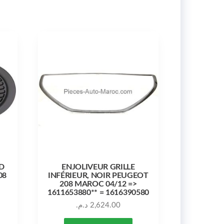
D
ENJOLIVEUR GRILLE
08
INFÉRIEUR, NOIR PEUGEOT
208 MAROC 04/12 =>
1611653880** = 1616390580
د.م.
2,624.00