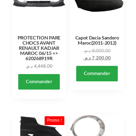
PROTECTION PARE
Capot Dacia Sandero
CHOCS AVANT
Maroc(2011-2012)
RENAULT KADJAR
د.م.
8,000.00
MAROC 06/15 =>
د.م.
7,200.00
620268919R
د.م.
4,448.00
Commander
Commander
Promo !