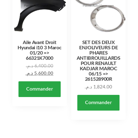
Aile Avant Droit
SET DES DEUX
Hyundai i10 3 Maroc
ENJOLIVEURS DE
01/20 =>
PHARES
66321K7000
ANTIBROUILLARDS
POUR RENAULT
Le prix initial était : 6,400.00 د.م..
د.م.
6,400.00
KADJAR MAROC
Le prix actuel est : 5,600.00 د.م..
د.م.
5,600.00
06/15 =>
261528900R
د.م.
1,824.00
Commander
Commander