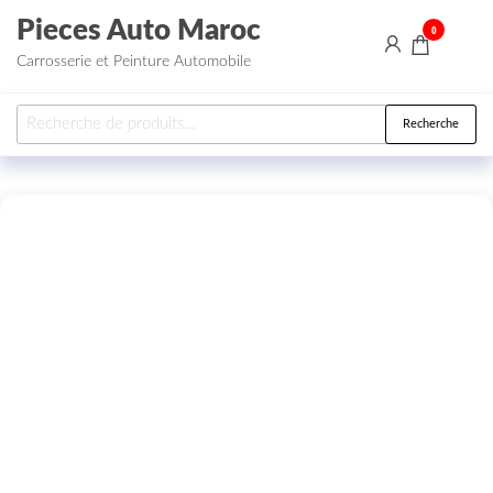
Aller au contenu
Pieces Auto Maroc
0
Carrosserie et Peinture Automobile
Recherche pour :
Recherche