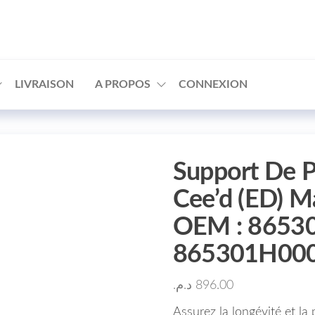
□
LIVRAISON
A PROPOS
CONNEXION
Support De P
Cee’d (ED) M
OEM : 8653
865301H00
د.م.
896.00
Assurez la longévité et la