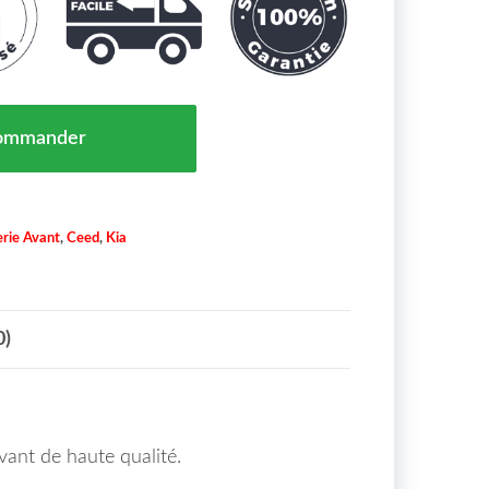
Pare Chocs Avant Kia Cee'd (ED) Maroc De 06 À 12 - O
ommander
rie Avant
,
Ceed
,
Kia
0)
vant de haute qualité.