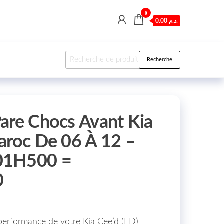
0
0.00 د.م.
Recherche pour :
Recherche
are Chocs Avant Kia
aroc De 06 À 12 –
01H500 =
0
 performance de votre Kia Cee’d (ED)