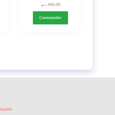
د.م.
400.00
Commander
isaion