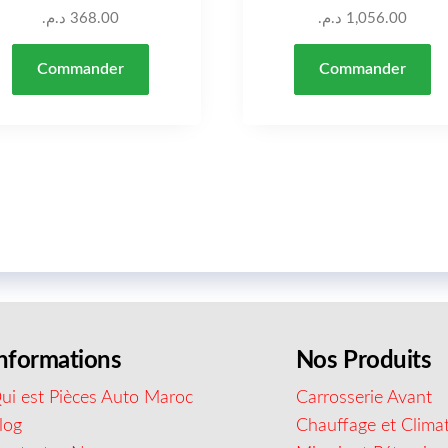
د.م.
368.00
د.م.
1,056.00
Commander
Commander
nformations
Nos Produits
ui est Pièces Auto Maroc
Carrosserie Avant
log
Chauffage et Climat