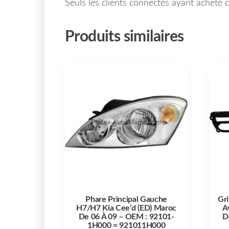
Seuls les clients connectés ayant acheté ce
Produits similaires
Phare Principal Gauche
Gri
H7/H7 Kia Cee’d (ED) Maroc
A
De 06 À 09 – OEM : 92101-
D
1H000 = 921011H000