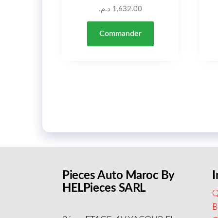
د.م.
1,632.00
Commander
Pieces Auto Maroc By
I
HELPieces SARL
Q
B