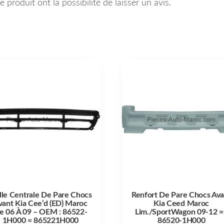
 produit ont la possibilité de laisser un avis.
lle Centrale De Pare Chocs
Renfort De Pare Chocs Ava
vant Kia Cee’d (ED) Maroc
Kia Ceed Maroc
e 06 À 09 – OEM : 86522-
Lim./SportWagon 09-12 =
1H000 = 865221H000
86520-1H000