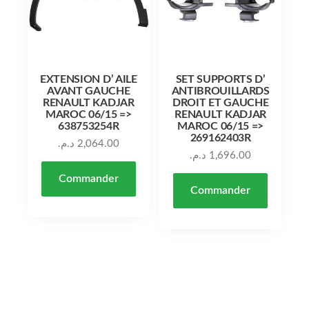
EXTENSION D’ AILE
SET SUPPORTS D’
AVANT GAUCHE
ANTIBROUILLARDS
RENAULT KADJAR
DROIT ET GAUCHE
MAROC 06/15 =>
RENAULT KADJAR
638753254R
MAROC 06/15 =>
269162403R
د.م.
2,064.00
د.م.
1,696.00
Commander
Commander