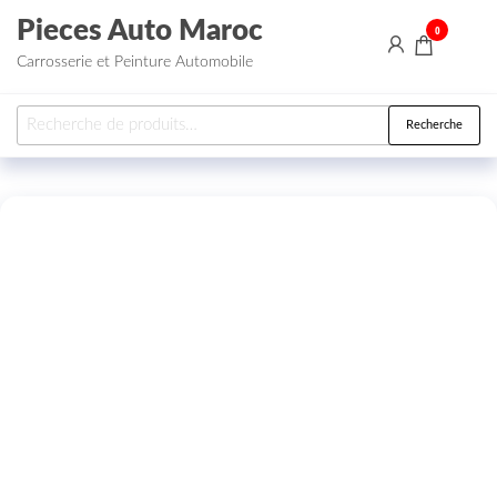
Aller au contenu
Pieces Auto Maroc
0
Carrosserie et Peinture Automobile
Recherche pour :
Recherche