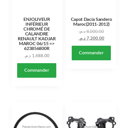
ENJOLIVEUR
Capot Dacia Sandero
INFÉRIEUR
Maroc(2011-2012)
CHROMÉ DE
د.م.
8,000.00
CALANDRE
د.م.
7,200.00
RENAULT KADJAR
MAROC 06/15 =>
623856800R
Commander
د.م.
1,488.00
Commander