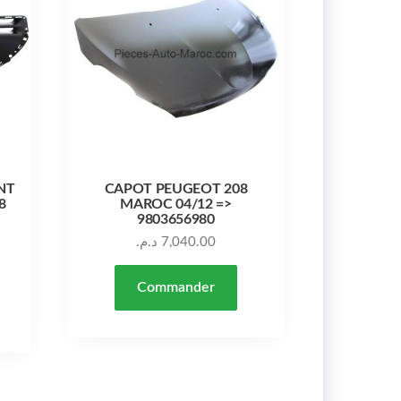
NT
CAPOT PEUGEOT 208
8
MAROC 04/12 =>
9803656980
د.م.
7,040.00
Commander