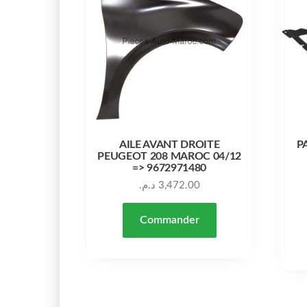
AILE AVANT DROITE
P
PEUGEOT 208 MAROC 04/12
=> 9672971480
د.م.
3,472.00
Commander