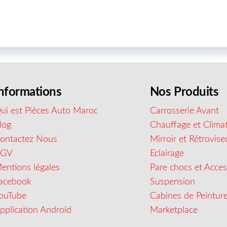
nformations
Nos Produits
ui est Pièces Auto Maroc
Carrosserie Avant
log
Chauffage et Climat
ontactez Nous
Mirroir et Rétrovise
CGV
Eclairage
entions légales
Pare chocs et Acces
acebook
Suspension
ouTube
Cabines de Peintur
pplication Android
Marketplace