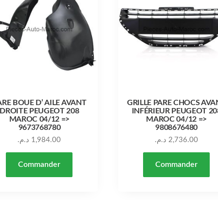
ARE BOUE D’ AILE AVANT
GRILLE PARE CHOCS AVA
DROITE PEUGEOT 208
INFÉRIEUR PEUGEOT 20
MAROC 04/12 =>
MAROC 04/12 =>
9673768780
9808676480
د.م.
1,984.00
د.م.
2,736.00
Commander
Commander