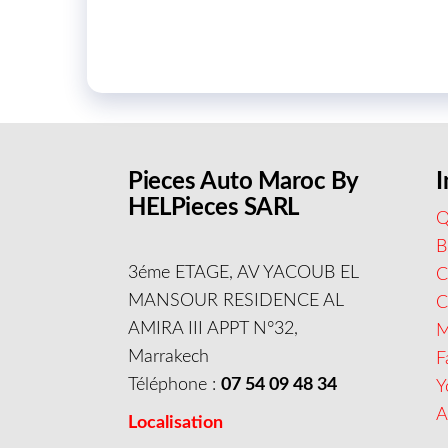
Pieces Auto Maroc By
I
HELPieces SARL
Q
B
3éme ETAGE, AV YACOUB EL
C
MANSOUR RESIDENCE AL
AMIRA III APPT N°32,
M
Marrakech
F
Téléphone :
07 54 09 48 34
Y
A
Localisation