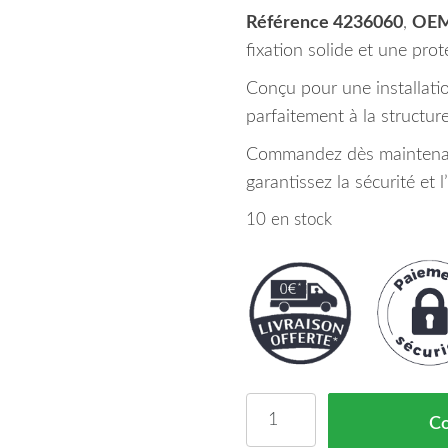
Référence 4236060
,
OEM
fixation solide et une pro
Conçu pour une installation
parfaitement à la structur
Commandez dès maintenant
garantissez la sécurité et 
10 en stock
quantité de Support De 
C