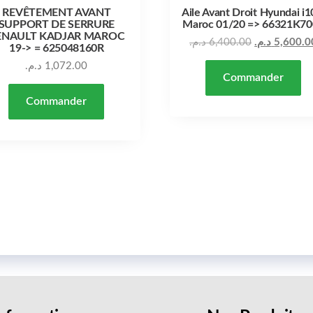
REVÊTEMENT AVANT
Aile Avant Droit Hyundai i1
SUPPORT DE SERRURE
Maroc 01/20 => 66321K70
ENAULT KADJAR MAROC
د.م.
6,400.00
د.م.
5,600.0
19-> = 625048160R
د.م.
1,072.00
Commander
Commander