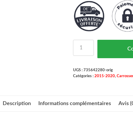
quantité de Support de 
C
UGS :
735642280-orig
Catégories :
2015-2020
,
Carrosser
Description
Informations complémentaires
Avis (