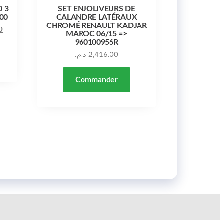
0 3
SET ENJOLIVEURS DE
00
CALANDRE LATÉRAUX
CHROMÉ RENAULT KADJAR
Le prix actuel est : 5,600.00 د.م..
Le prix initial était : 6,400.00 د.م..
0
MAROC 06/15 =>
960100956R
د.م.
2,416.00
Commander