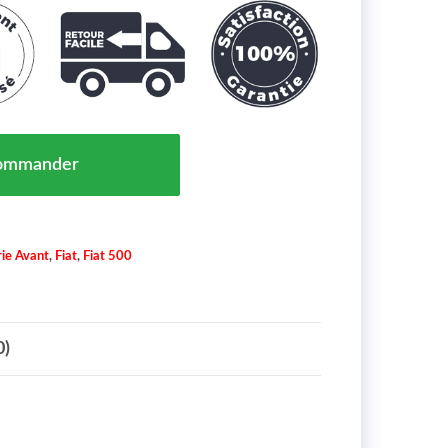
Sigle Pare Chocs Avant pour FIAT 500 07/15 Maroc => 
ommander
ie Avant
,
Fiat
,
Fiat 500
0)