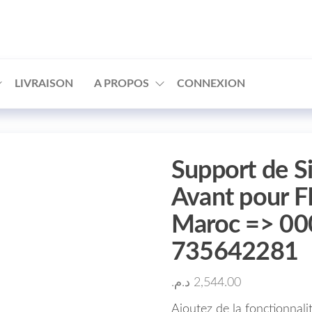
□
LIVRAISON
A PROPOS
CONNEXION
Support de S
Avant pour 
Maroc => 0
735642281
د.م.
2,544.00
Ajoutez de la fonctionnalit