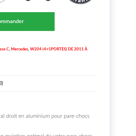
eral Droit Pare Chocs Avant Aluminium Mercedes Class
ommander
sse C
,
Mercedes
,
W204 (4+5PORTES) DE 2011 À
0)
ral droit en aluminium pour pare-chocs