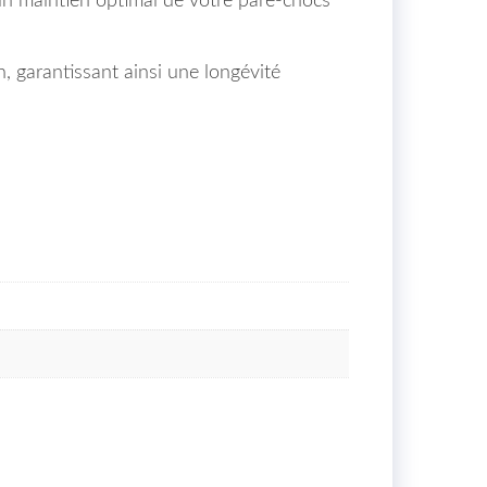
n maintien optimal de votre pare-chocs
n, garantissant ainsi une longévité