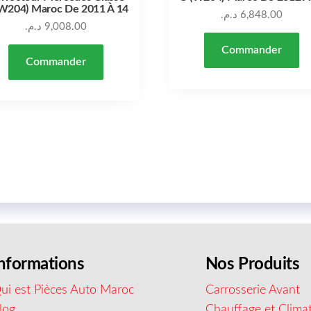
W204) Maroc De 2011 À 14
د.م.
6,848.00
د.م.
9,008.00
Commander
Commander
nformations
Nos Produits
ui est Pièces Auto Maroc
Carrosserie Avant
log
Chauffage et Climat