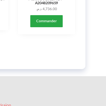
A2048209659
د.م.
4,736.00
Commander
isaion