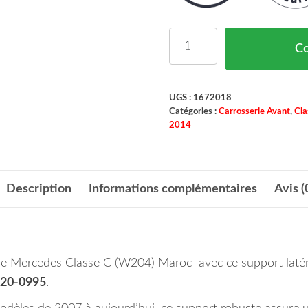
quantité de Support Lat
C
UGS :
1672018
Catégories :
Carrosserie Avant
,
Cla
2014
Description
Informations complémentaires
Avis (
votre Mercedes Classe C (W204) Maroc avec ce support laté
620-0995
.