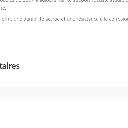
dèles de 2007 à aujourd’hui, ce support robuste assure u
te.
 offre une durabilité accrue et une résistance à la corrosio
aires