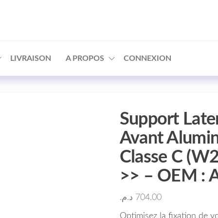
□
LIVRAISON
A PROPOS
CONNEXION
Support Late
Avant Alumi
Classe C (W
>> – OEM : 
د.م.
704.00
Optimisez la fixation de 