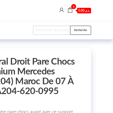
0
0.00 د.م.
Recherche pour :
Recherche
ral Droit Pare Chocs
nium Mercedes
204) Maroc De 07 À
A204-620-0995
votre pare-chocs avant avec ce support