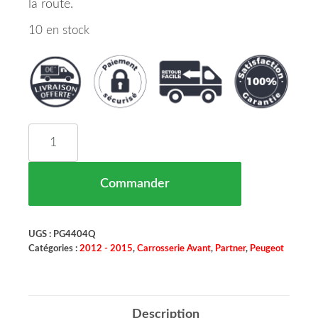
la route.
10 en stock
quantité de Support Pare Chocs Avant Central Peu
Commander
UGS :
PG4404Q
Catégories :
2012 - 2015
,
Carrosserie Avant
,
Partner
,
Peugeot
Description