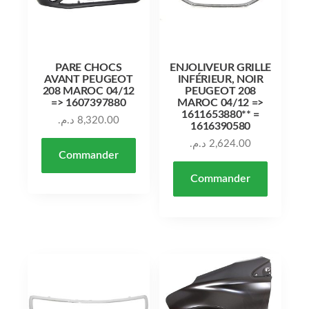
PARE CHOCS
ENJOLIVEUR GRILLE
AVANT PEUGEOT
INFÉRIEUR, NOIR
208 MAROC 04/12
PEUGEOT 208
=> 1607397880
MAROC 04/12 =>
1611653880** =
د.م.
8,320.00
1616390580
د.م.
2,624.00
Commander
Commander