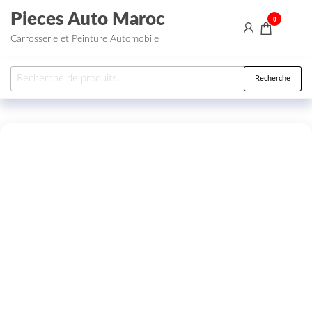
Aller au contenu
Pieces Auto Maroc
0
Carrosserie et Peinture Automobile
Recherche pour :
Recherche