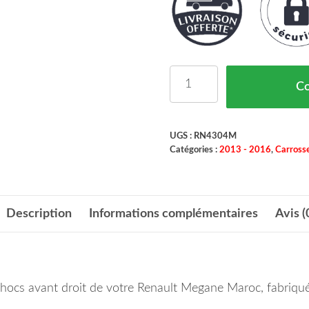
quantité de Support Par
C
UGS :
RN4304M
Catégories :
2013 - 2016
,
Carrosse
Description
Informations complémentaires
Avis (
re-chocs avant droit de votre Renault Megane Maroc, fabri