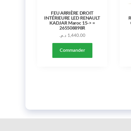
FEU ARRIÈRE DROIT
INTÉRIEURE LED RENAULT
R
KADJAR Maroc 15-> =
265508898R
د.م.
1,440.00
Commander