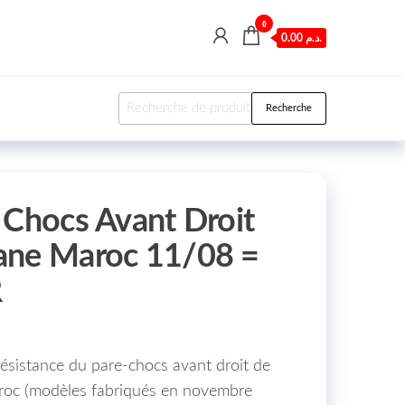
0
0.00 د.م.
Recherche pour :
Recherche
 Chocs Avant Droit
ane Maroc 11/08 =
R
 résistance du pare-chocs avant droit de
roc (modèles fabriqués en novembre