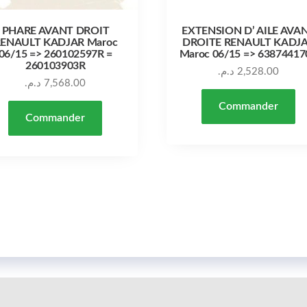
PHARE AVANT DROIT
EXTENSION D’ AILE AVA
ENAULT KADJAR Maroc
DROITE RENAULT KADJ
06/15 => 260102597R =
Maroc 06/15 => 63874417
260103903R
د.م.
2,528.00
د.م.
7,568.00
Commander
Commander