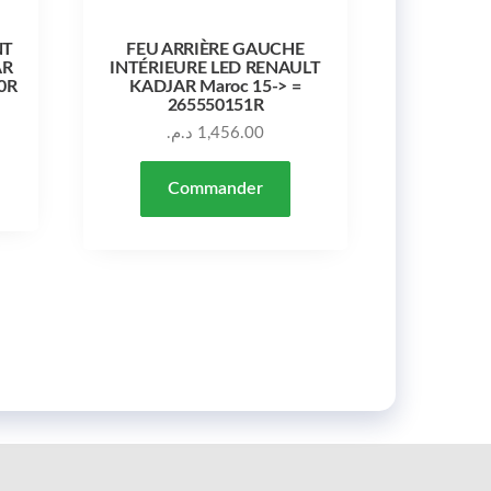
NT
FEU ARRIÈRE GAUCHE
AR
INTÉRIEURE LED RENAULT
0R
KADJAR Maroc 15-> =
265550151R
د.م.
1,456.00
Commander