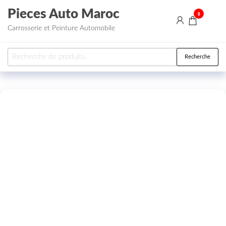
Aller au contenu
Pieces Auto Maroc
0
Carrosserie et Peinture Automobile
Recherche pour :
Recherche