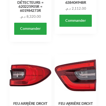
DÉTECTEURS =
638404948R
620225905R =
د.م.
2,112.00
601984273R
د.م.
8,320.00
Commander
Commander
FEU ARRIÈRE DROIT
FEU ARRIÈRE DROIT