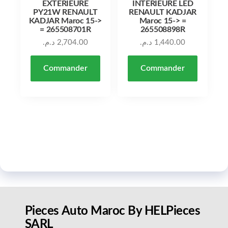
EXTÉRIEURE
INTÉRIEURE LED
PY21W RENAULT
RENAULT KADJAR
KADJAR Maroc 15->
Maroc 15-> =
= 265508701R
265508898R
د.م.
2,704.00
د.م.
1,440.00
Commander
Commander
Pieces Auto Maroc By HELPieces
SARL