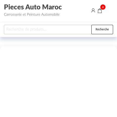
Aller au contenu
Pieces Auto Maroc
0
Carrosserie et Peinture Automobile
Recherche pour :
Recherche