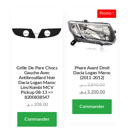
Promo !
Grille De Pare Chocs
Phare Avant Droit
Gauche Avec
Dacia Logan Maroc
Antibrouillard Noir
(2011-2012)
Dacia Logan Maroc
د.م.
3,840.00
Lim/Kombi MCV
د.م.
3,200.00
Pickup 08-13 =>
8200838547
د.م.
208.00
Commander
Commander