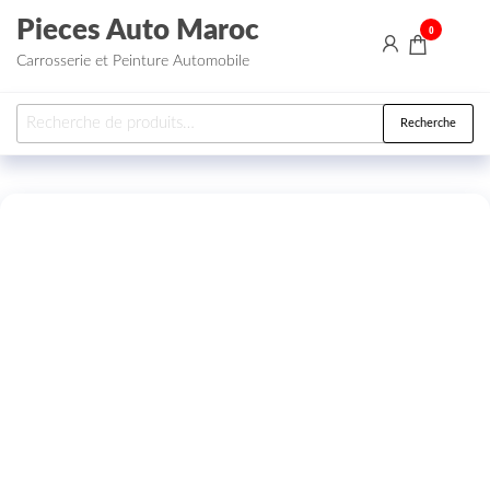
Aller au contenu
Pieces Auto Maroc
0
Carrosserie et Peinture Automobile
Recherche pour :
Recherche