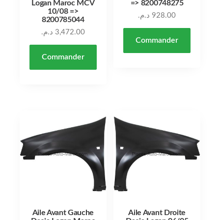
Logan Maroc MCV
=> 8200748275
10/08 =>
د.م.
928.00
8200785044
د.م.
3,472.00
Commander
Commander
Aile Avant Gauche
Aile Avant Droite