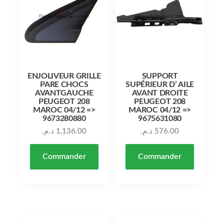
ENJOLIVEUR GRILLE
SUPPORT
PARE CHOCS
SUPÉRIEUR D’ AILE
AVANTGAUCHE
AVANT DROITE
PEUGEOT 208
PEUGEOT 208
MAROC 04/12 =>
MAROC 04/12 =>
9673280880
9675631080
د.م.
1,136.00
د.م.
576.00
Commander
Commander