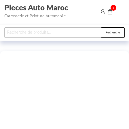
Aller au contenu
Pieces Auto Maroc
0
Carrosserie et Peinture Automobile
Recherche pour :
Recherche