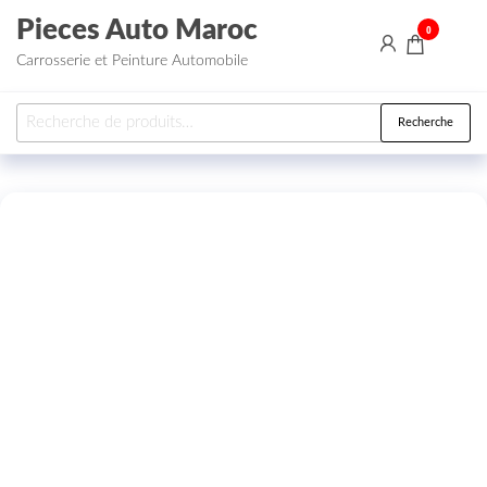
Aller au contenu
Pieces Auto Maroc
0
Carrosserie et Peinture Automobile
Recherche pour :
Recherche