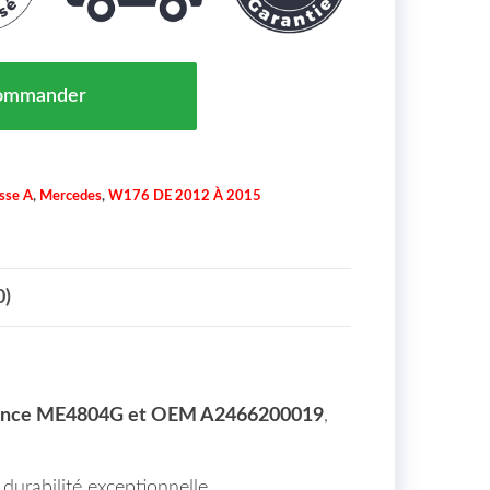
pport Radiateur Mercedes W176 III Maroc 06/12 => A2
ommander
sse A
,
Mercedes
,
W176 DE 2012 À 2015
0)
ence ME4804G et OEM A2466200019
,
durabilité exceptionnelle.