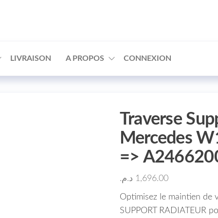
□
LIVRAISON
A PROPOS
CONNEXION
Traverse Sup
Mercedes W1
=> A246620
د.م.
1,696.00
Optimisez le maintien de 
SUPPORT RADIATEUR pour 