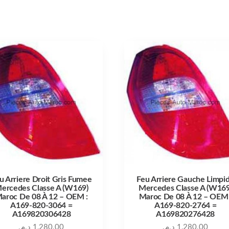
u Arriere Droit Gris Fumee
Feu Arriere Gauche Limpi
ercedes Classe A (W169)
Mercedes Classe A (W169
aroc De 08 À 12 – OEM :
Maroc De 08 À 12 – OEM 
A169-820-3064 =
A169-820-2764 =
A169820306428
A169820276428
د.م.
1,280.00
د.م.
1,280.00