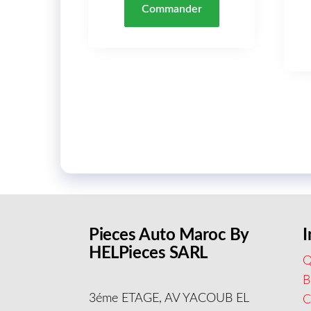
Commander
Pieces Auto Maroc By
I
HELPieces SARL
Q
B
3éme ETAGE, AV YACOUB EL
C