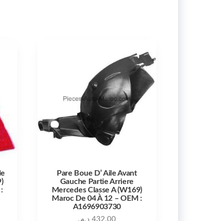
de
Pare Boue D’ Aile Avant
)
Gauche Partie Arriere
:
Mercedes Classe A (W169)
Maroc De 04 À 12 – OEM :
A1696903730
د.م.
432.00