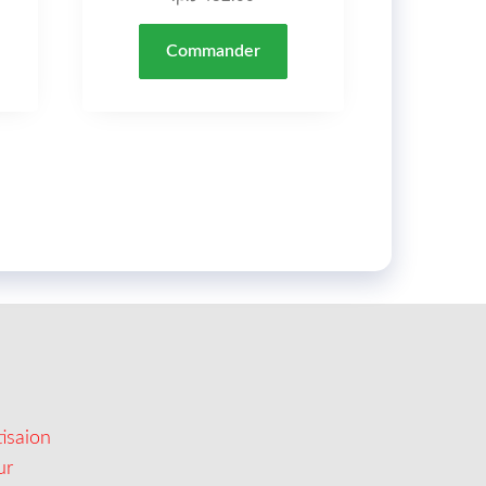
Commander
isaion
ur