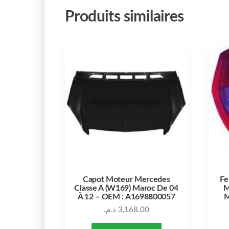
Produits similaires
Capot Moteur Mercedes
Fe
Classe A (W169) Maroc De 04
M
À 12 – OEM : A1698800057
M
د.م.
3,168.00