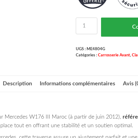
quantité de Traverse Su
C
UGS :
ME4804G
Catégories :
Carrosserie Avant
,
Cla
Description
Informations complémentaires
Avis (
rcedes W176 III Maroc (à partir de juin 2012),
référ
place tout en offrant une stabilité et un soutien optimal.
cedes, cette traverse assure un ajustement parfait et une 