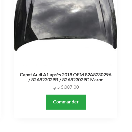
Capot Audi A1 après 2018 OEM 82A823029A
/ 82A823029B / 82A823029C Maroc
د.م.
5,087.00
Commander