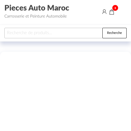
Aller au contenu
Pieces Auto Maroc
0
Carrosserie et Peinture Automobile
Recherche pour :
Recherche