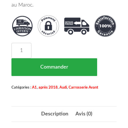
au Maroc.
quantité de Capot Audi A1 après 2018 OEM 82A
Commander
Catégories :
A1
,
après 2018
,
Audi
,
Carrosserie Avant
Description
Avis (0)