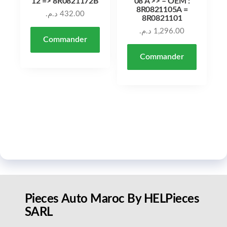
12 => 8R0821172B
08 À >> – OEM :
8R0821105A =
د.م.
432.00
8R0821101
د.م.
1,296.00
Commander
Commander
Pieces Auto Maroc By HELPieces
SARL