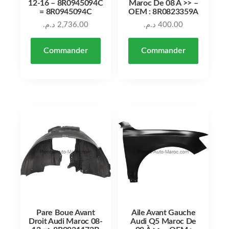
12-16 – 8R0945094C
Maroc De 08 À >> –
= 8R0945094C
OEM : 8R0823359A
د.م.
2,736.00
د.م.
400.00
Commander
Commander
Pare Boue Avant
Aile Avant Gauche
Droit Audi Maroc 08-
Audi Q5 Maroc De