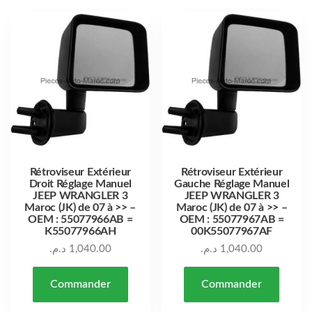
Rétroviseur Extérieur
Rétroviseur Extérieur
Droit Réglage Manuel
Gauche Réglage Manuel
JEEP WRANGLER 3
JEEP WRANGLER 3
Maroc (JK) de 07 à >> –
Maroc (JK) de 07 à >> –
OEM : 55077966AB =
OEM : 55077967AB =
K55077966AH
00K55077967AF
د.م.
1,040.00
د.م.
1,040.00
Commander
Commander