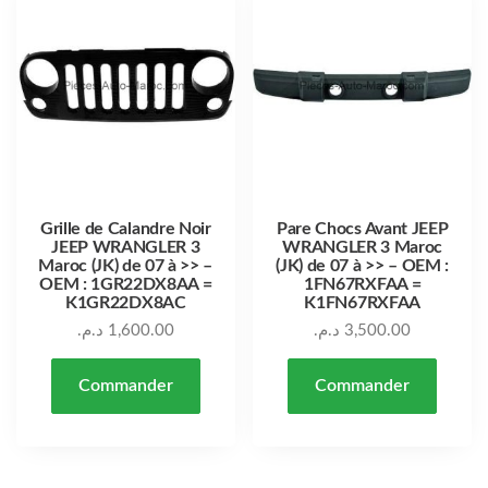
Grille de Calandre Noir
Pare Chocs Avant JEEP
JEEP WRANGLER 3
WRANGLER 3 Maroc
Maroc (JK) de 07 à >> –
(JK) de 07 à >> – OEM :
OEM : 1GR22DX8AA =
1FN67RXFAA =
K1GR22DX8AC
K1FN67RXFAA
د.م.
1,600.00
د.م.
3,500.00
Commander
Commander