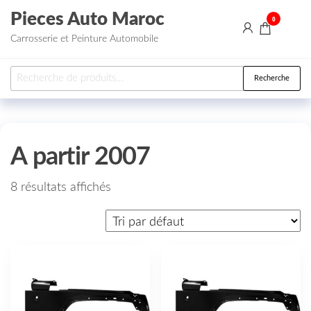
Aller au contenu
Pieces Auto Maroc
0
Carrosserie et Peinture Automobile
Recherche pour :
Recherche
A partir 2007
8 résultats affichés