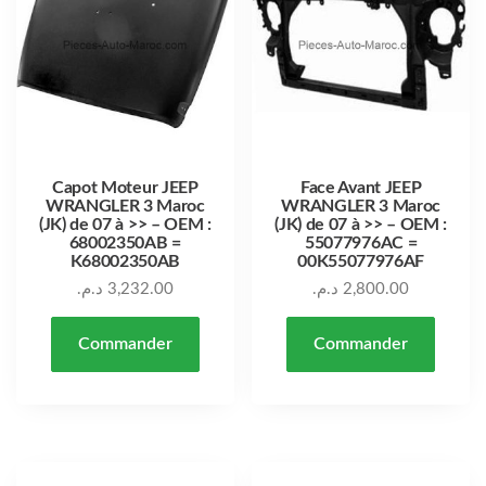
Capot Moteur JEEP
Face Avant JEEP
WRANGLER 3 Maroc
WRANGLER 3 Maroc
(JK) de 07 à >> – OEM :
(JK) de 07 à >> – OEM :
68002350AB =
55077976AC =
K68002350AB
00K55077976AF
د.م.
3,232.00
د.م.
2,800.00
Commander
Commander