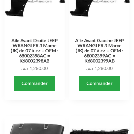
Aile Avant Droite JEEP
Aile Avant Gauche JEEP
WRANGLER 3 Maroc
WRANGLER 3 Maroc
(JK) de 07 à >> – OEM :
(JK) de 07 à >> – OEM :
68002398AC =
68002399AC =
K68002398AB
K68002399AB
د.م.
1,280.00
د.م.
1,280.00
Commander
Commander