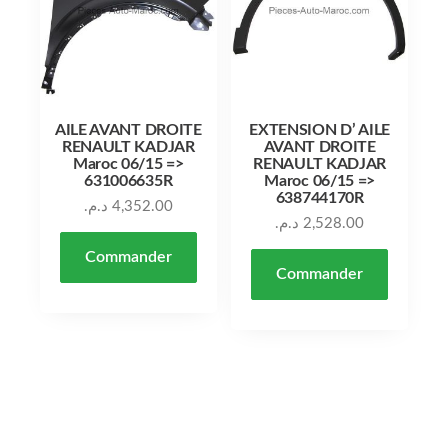
AILE AVANT DROITE
EXTENSION D’ AILE
RENAULT KADJAR
AVANT DROITE
Maroc 06/15 =>
RENAULT KADJAR
631006635R
Maroc 06/15 =>
638744170R
د.م.
4,352.00
د.م.
2,528.00
Commander
Commander