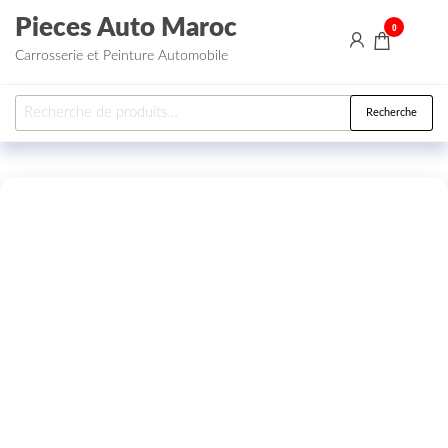
Aller au contenu
Pieces Auto Maroc
0
Carrosserie et Peinture Automobile
Recherche pour :
Recherche