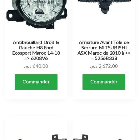
Antibrouillard Droit &
Armature Avant Tôle de
Gauche H8 Ford
Serrure MITSUBISHI
Ecosport Maroc 14-18
ASX Maroc de 2010 à >>
=> 6208V6
= 5256B338
د.م.
640.00
د.م.
2,672.00
Commander
Commander