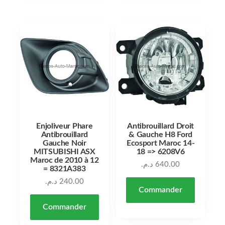
Enjoliveur Phare
Antibrouillard Droit
Antibrouillard
& Gauche H8 Ford
Gauche Noir
Ecosport Maroc 14-
MITSUBISHI ASX
18 => 6208V6
Maroc de 2010 à 12
د.م.
640.00
= 8321A383
د.م.
240.00
Commander
Commander