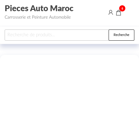
Aller au contenu
Pieces Auto Maroc
0
Carrosserie et Peinture Automobile
Recherche pour :
Recherche