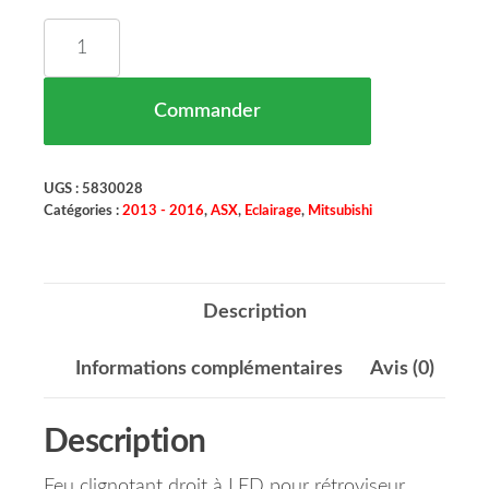
quantité de Feu Clignotant Droit Rétroviseur Ext
Commander
UGS :
5830028
Catégories :
2013 - 2016
,
ASX
,
Eclairage
,
Mitsubishi
Description
Informations complémentaires
Avis (0)
Description
Feu clignotant droit à LED pour rétroviseur