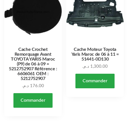
Cache Crochet
Cache Moteur Toyota
Remorquage Avant
Yaris Maroc de 06 à 11 =
TOYOTA YARIS Maroc
51441-0D130
(P9) de 06 à 09 =
د.م.
1,300.00
5212752907 Référence :
6606061 OEM :
5212752907
Commander
د.م.
176.00
Commander