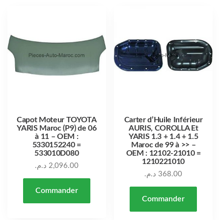
Capot Moteur TOYOTA
Carter d’Huile Inférieur
YARIS Maroc (P9) de 06
AURIS, COROLLA Et
à 11 – OEM :
YARIS 1.3 + 1.4 + 1.5
5330152240 =
Maroc de 99 à >> –
533010D080
OEM : 12102-21010 =
1210221010
د.م.
2,096.00
د.م.
368.00
Commander
Commander