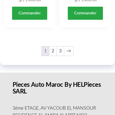
د.م.
1,408.00
د.م.
1,408.00
Commander
Commander
1
2
3
→
Pieces Auto Maroc By HELPieces
SARL
3éme ETAGE, AV YACOUB EL MANSOUR