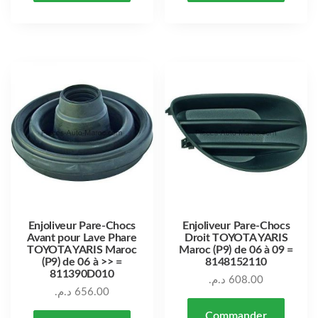
Enjoliveur Pare-Chocs
Enjoliveur Pare-Chocs
Avant pour Lave Phare
Droit TOYOTA YARIS
TOYOTA YARIS Maroc
Maroc (P9) de 06 à 09 =
(P9) de 06 à >> =
8148152110
811390D010
د.م.
608.00
د.م.
656.00
Commander