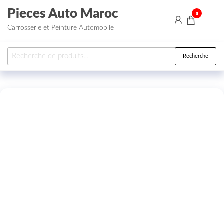
Aller au contenu
Pieces Auto Maroc
0
Carrosserie et Peinture Automobile
Recherche pour :
Recherche