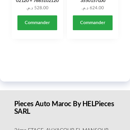
02120 = 7685102120
3550157L00
د.م.
528.00
د.م.
624.00
Commander
Commander
Pieces Auto Maroc By HELPieces
SARL