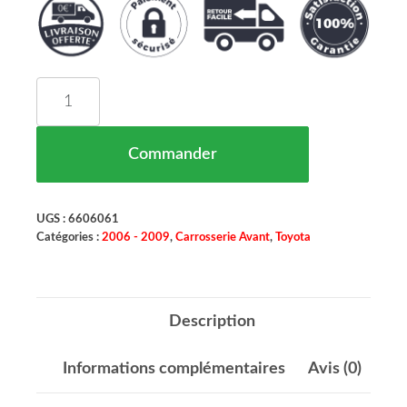
quantité de Cache Crochet Remorquage Avant TOY
Commander
UGS :
6606061
Catégories :
2006 - 2009
,
Carrosserie Avant
,
Toyota
Description
Informations complémentaires
Avis (0)