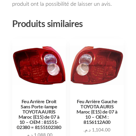
produit ont la possibilité de laisser un avis.
Produits similaires
Feu Arrière Droit
Feu Arrière Gauche
Sans Porte-lampe
TOYOTA AURIS
TOYOTA AURIS
Maroc (E15) de 07 à
Maroc (E15) de 07 à
10 – OEM :
10 – OEM : 81551-
8156112A00
02380 = 8155102380
د.م.
1,104.00
د.م.
1,088.00