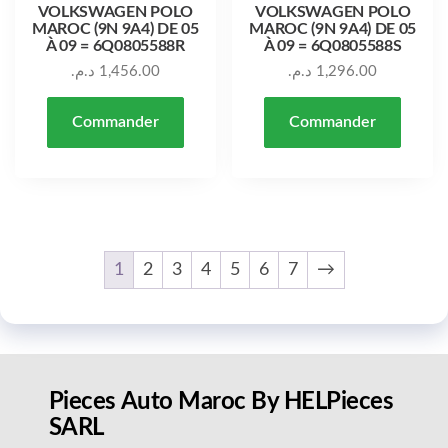
VOLKSWAGEN POLO
VOLKSWAGEN POLO
MAROC (9N 9A4) DE 05
MAROC (9N 9A4) DE 05
À 09 = 6Q0805588R
À 09 = 6Q0805588S
د.م.
1,456.00
د.م.
1,296.00
Commander
Commander
1
2
3
4
5
6
7
→
Pieces Auto Maroc By HELPieces
SARL