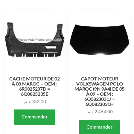
CACHE MOTEUR DE 02
CAPOT MOTEUR
À 08 MAROC – OEM :
VOLKSWAGEN POLO
6R0825237D =
MAROC (9N 9A4) DE 05
6Q0825235E
À 09 – OEM :
6Q0823031J =
د.م.
432.00
6Q0823031H
د.م.
2,464.00
Commander
Commander