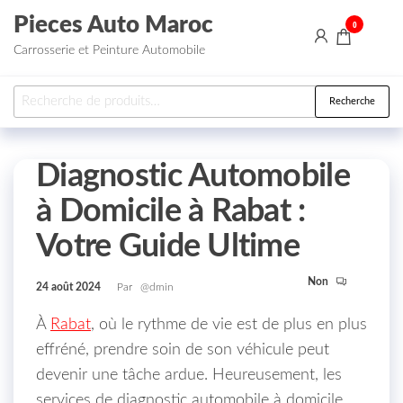
Aller au contenu
Pieces Auto Maroc
0
Carrosserie et Peinture Automobile
Recherche pour :
Recherche
Diagnostic Automobile
à Domicile à Rabat :
Votre Guide Ultime
Non
24 août 2024
Par
@dmin
À
Rabat
, où le rythme de vie est de plus en plus
effréné, prendre soin de son véhicule peut
devenir une tâche ardue. Heureusement, les
services de diagnostic automobile à domicile