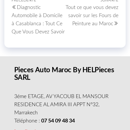
Navigation de l’article
PRÉCÉDENTE
SUIVANTE
Article précédent
Artic
Diagnostic
Tout ce que vous devez
Automobile à Domicile
savoir sur les Fours de
à Casablanca : Tout Ce
Peinture au Maroc
Que Vous Devez Savoir
Pieces Auto Maroc By HELPieces
SARL
3éme ETAGE, AV YACOUB EL MANSOUR
RESIDENCE AL AMIRA III APPT N°32,
Marrakech
Téléphone :
07 54 09 48 34