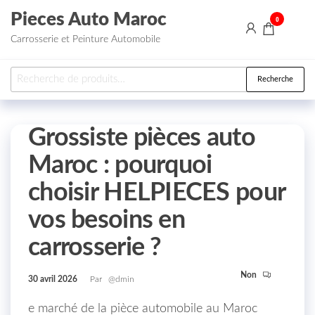
Aller au contenu
Pieces Auto Maroc
0
Carrosserie et Peinture Automobile
Recherche pour :
Recherche
Grossiste pièces auto
Maroc : pourquoi
choisir HELPIECES pour
vos besoins en
carrosserie ?
Non
30 avril 2026
Par
@dmin
e marché de la pièce automobile au Maroc