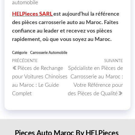
automobile
HELPieces SARL
est aujourd’hui la référence
des pièces carrosserie auto au Maroc. Faites
confiance au leader et recevez vos pièces
rapidement, où que vous soyez au Maroc.
Catégorie
Carrosserie Automobile
Navigation de l’article
PRÉCÉDENTE
SUIVANTE
Article précédent
Artic
Pièces de Rechange
Spécialiste en Pièces de
pour Voitures Chinoises
Carrosserie au Maroc :
au Maroc : Le Guide
Votre Référence pour
Complet
des Pièces de Qualité
Pieces Auto Maroc By HELPieces