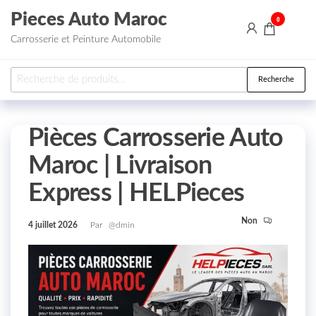
Aller au contenu
Pieces Auto Maroc
0
Carrosserie et Peinture Automobile
Recherche pour :
Recherche
Pièces Carrosserie Auto
Maroc | Livraison
Express | HELPieces
Non
4 juillet 2026
Par
@dmin