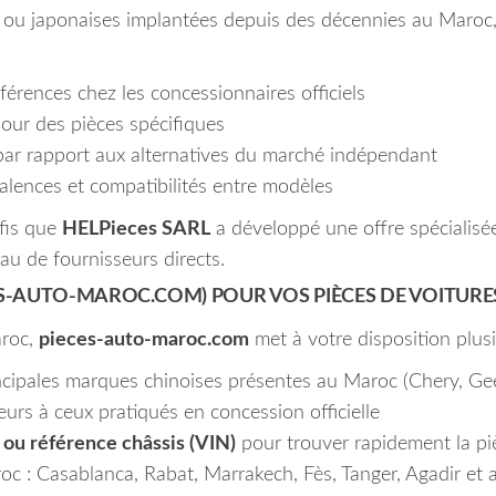
u japonaises implantées depuis des décennies au Maroc, 
férences chez les concessionnaires officiels
our des pièces spécifiques
 par rapport aux alternatives du marché indépendant
alences et compatibilités entre modèles
fis que
HELPieces SARL
a développé une offre spécialisé
au de fournisseurs directs.
ES-AUTO-MAROC.COM) POUR VOS PIÈCES DE VOITURE
aroc,
pieces-auto-maroc.com
met à votre disposition plus
ncipales marques chinoises présentes au Maroc (Chery, Ge
ieurs à ceux pratiqués en concession officielle
ou référence châssis (VIN)
pour trouver rapidement la pi
c : Casablanca, Rabat, Marrakech, Fès, Tanger, Agadir et au