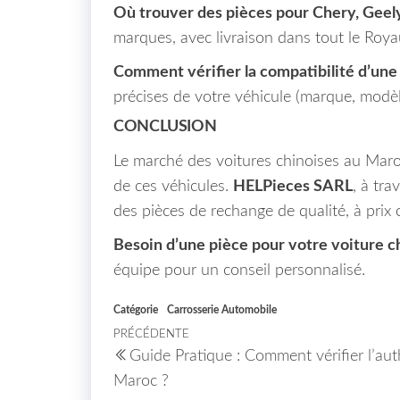
Où trouver des pièces pour Chery, Geel
marques, avec livraison dans tout le Roy
Comment vérifier la compatibilité d’une
précises de votre véhicule (marque, modèl
CONCLUSION
Le marché des voitures chinoises au Maroc 
de ces véhicules.
HELPieces SARL
, à tr
des pièces de rechange de qualité, à prix
Besoin d’une pièce pour votre voiture c
équipe pour un conseil personnalisé.
Catégorie
Carrosserie Automobile
Navigation de l’article
PRÉCÉDENTE
Article précédent
Guide Pratique : Comment vérifier l’aut
Maroc ?