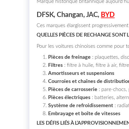
Marque historique britannique aujourd’hu
DFSK, Changan, JAC,
BYD
Ces marques élargissent progressivement l
QUELLES PIÈCES DE RECHANGE SONT 
Pour les voitures chinoises comme pour to
Pièces de freinage
: plaquettes, disq
Filtres
: filtre à huile, filtre à air, fil
Amortisseurs et suspensions
Courroies et chaînes de distributio
Pièces de carrosserie
: pare-chocs, 
Pièces électriques
: batteries, alte
Système de refroidissement
: radia
Embrayage et boîte de vitesses
LES DÉFIS LIÉS À L’APPROVISIONNEME