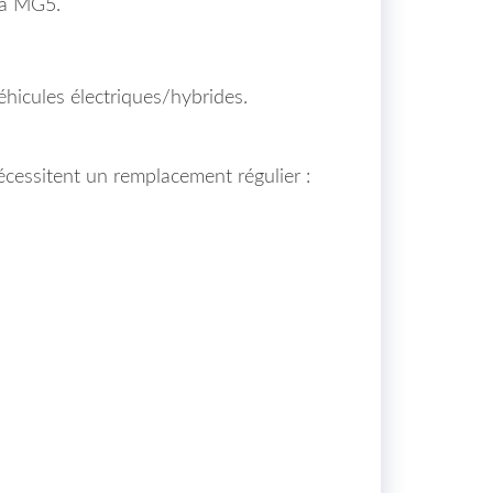
la MG5.
hicules électriques/hybrides.
écessitent un remplacement régulier :