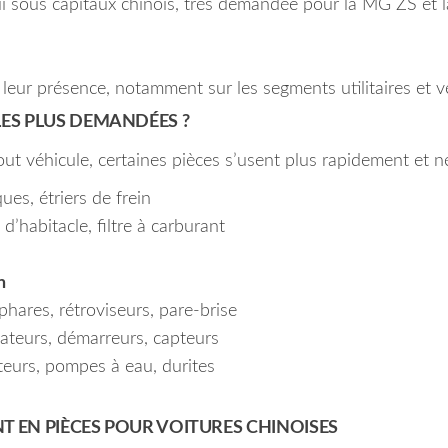
i sous capitaux chinois, très demandée pour la MG ZS et 
eur présence, notamment sur les segments utilitaires et vé
LES PLUS DEMANDÉES ?
ut véhicule, certaines pièces s’usent plus rapidement et n
ues, étriers de frein
tre d’habitacle, filtre à carburant
n
phares, rétroviseurs, pare-brise
rnateurs, démarreurs, capteurs
teurs, pompes à eau, durites
NT EN PIÈCES POUR VOITURES CHINOISES