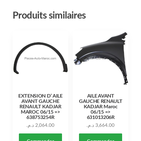
Produits similaires
EXTENSION D’ AILE
AILE AVANT
AVANT GAUCHE
GAUCHE RENAULT
RENAULT KADJAR
KADJAR Maroc
MAROC 06/15 =>
06/15 =>
638753254R
631013206R
د.م.
2,064.00
د.م.
3,664.00