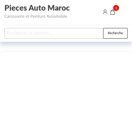
Aller au contenu
Pieces Auto Maroc
0
Carrosserie et Peinture Automobile
Recherche pour :
Recherche