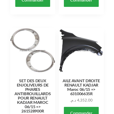
Commander
Commander
SET DES DEUX
AILE AVANT DROITE
ENJOLIVEURS DE
RENAULT KADJAR
PHARES
Maroc 06/15 =>
ANTIBROUILLARDS
631006635R
POUR RENAULT
د.م.
4,352.00
KADJAR MAROC
06/15 =>
261528900R
Commander