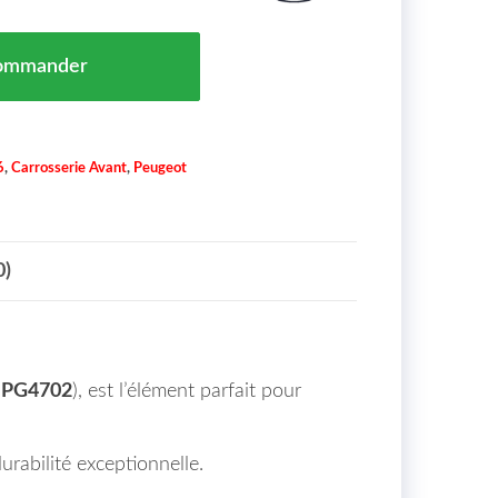
T DROITE PEUGEOT 2008 MAROC 04/13 => 9678733980
ommander
6
,
Carrosserie Avant
,
Peugeot
0)
: PG4702
), est l’élément parfait pour
urabilité exceptionnelle.