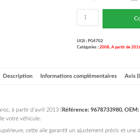
quantité de AILE AVAN
C
UGS :
PG4702
Catégories :
2008
,
A partir de 201
Description
Informations complémentaires
Avis (
c, à partir d’avril 2013 (
Référence: 9678733980, OEM
de votre véhicule.
périeure, cette aile garantit un ajustement précis et une d