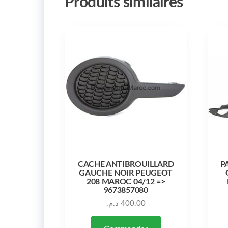
Produits similaires
CACHE ANTIBROUILLARD
P
GAUCHE NOIR PEUGEOT
208 MAROC 04/12 =>
9673857080
د.م.
400.00