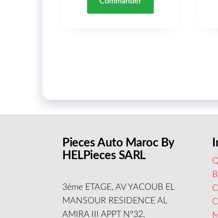
Commander
Pieces Auto Maroc By
I
HELPieces SARL
Q
B
3éme ETAGE, AV YACOUB EL
C
MANSOUR RESIDENCE AL
AMIRA III APPT N°32,
M