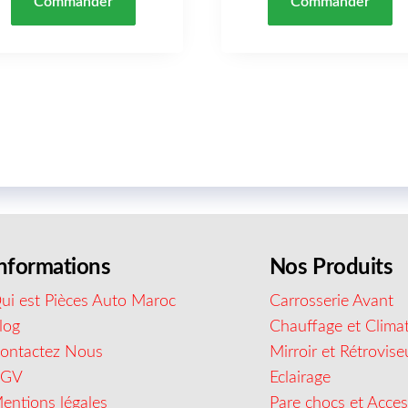
Commander
Commander
nformations
Nos Produits
ui est Pièces Auto Maroc
Carrosserie Avant
log
Chauffage et Climat
ontactez Nous
Mirroir et Rétrovise
CGV
Eclairage
entions légales
Pare chocs et Acces