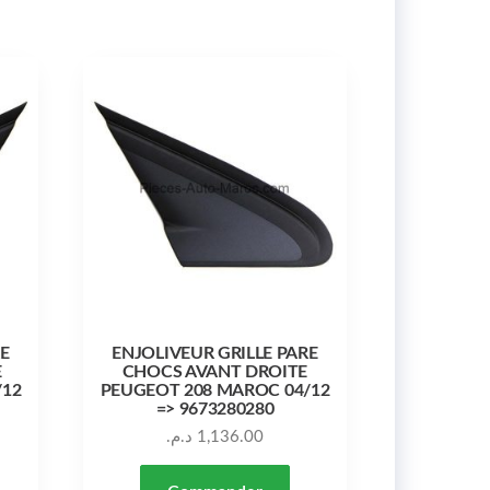
RE
ENJOLIVEUR GRILLE PARE
E
CHOCS AVANT DROITE
/12
PEUGEOT 208 MAROC 04/12
=> 9673280280
د.م.
1,136.00