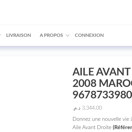
□
LIVRAISON
A PROPOS
CONNEXION
AILE AVANT
2008 MAROC
967873398
د.م.
3,344.00
Donnez une nouvelle vie 
Aile Avant Droite
(Référe