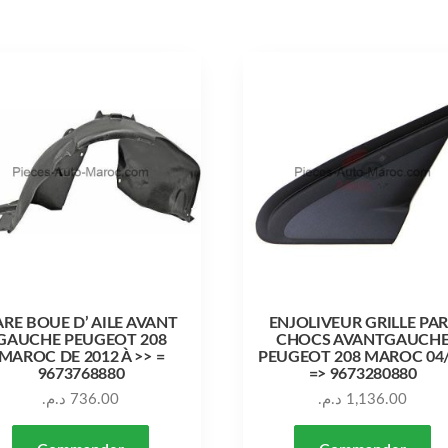
ARE BOUE D’ AILE AVANT
ENJOLIVEUR GRILLE PA
GAUCHE PEUGEOT 208
CHOCS AVANTGAUCH
MAROC DE 2012 À >> =
PEUGEOT 208 MAROC 04
9673768880
=> 9673280880
د.م.
736.00
د.م.
1,136.00