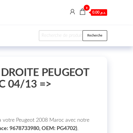
0
0.00 د.م.
Recherche pour :
Recherche
 DROITE PEUGEOT
 04/13 =>
0
à votre Peugeot 2008 Maroc avec notre
nce: 9678733980, OEM: PG4702)
,