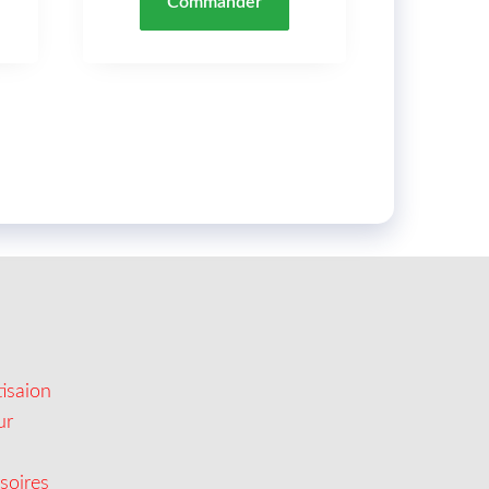
Commander
isaion
ur
soires