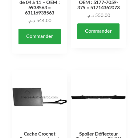
de 04 à 11 – OEM :
OEM : 5177-7059-
6938563 =
375 = 51714362073
63116938563
د.م.
550.00
د.م.
544.00
Commander
Commander
Cache Crochet
Spoiler Déflecteur