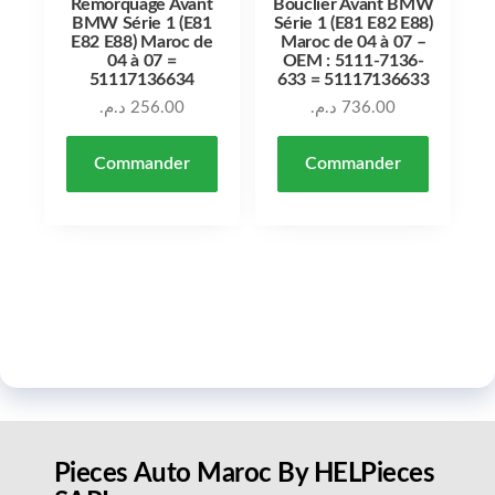
Remorquage Avant
Bouclier Avant BMW
BMW Série 1 (E81
Série 1 (E81 E82 E88)
E82 E88) Maroc de
Maroc de 04 à 07 –
04 à 07 =
OEM : 5111-7136-
51117136634
633 = 51117136633
د.م.
256.00
د.م.
736.00
Commander
Commander
Pieces Auto Maroc By HELPieces