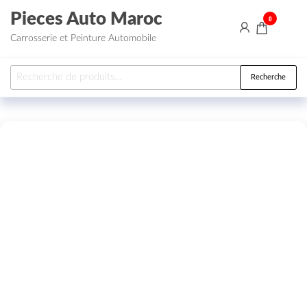
Aller au contenu
Pieces Auto Maroc
0
Carrosserie et Peinture Automobile
Recherche pour :
Recherche