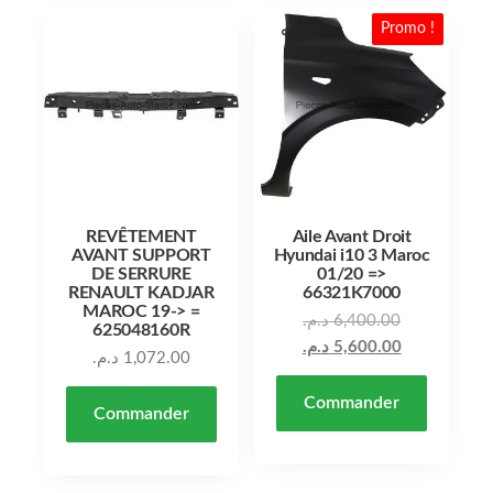
Promo !
REVÊTEMENT
Aile Avant Droit
AVANT SUPPORT
Hyundai i10 3 Maroc
DE SERRURE
01/20 =>
RENAULT KADJAR
66321K7000
MAROC 19-> =
د.م.
6,400.00
625048160R
د.م.
5,600.00
د.م.
1,072.00
Commander
Commander