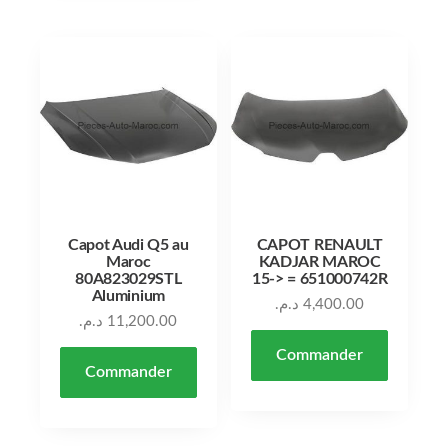
Capot Audi Q5 au
CAPOT RENAULT
Maroc
KADJAR MAROC
80A823029STL
15-> = 651000742R
Aluminium
د.م.
4,400.00
د.م.
11,200.00
Commander
Commander