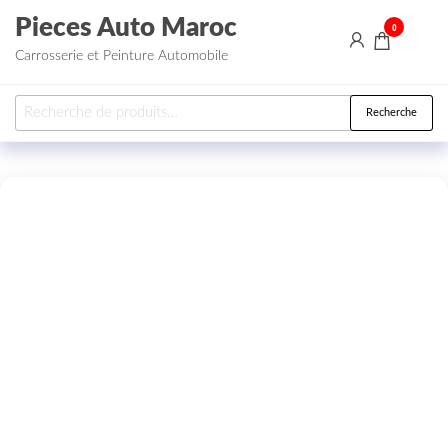
Aller au contenu
Pieces Auto Maroc
0
Carrosserie et Peinture Automobile
Recherche pour :
Recherche